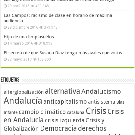
29 abril 2016
400,848
Las Campos: racismo de clase en horario de máxima
audiencia
28 diciembre 2016
379,943
Hijo de una limpiasuelos
14 marzo 2016
318,998
El secreto de que Susana Díaz tenga más avales que votos
22 mayo 2017
162,899
Etiquetas
alternativa
Andalucismo
alterglobalización
Andalucía
anticapitalismo
antisistema
Blas
Crisis
Crisis
cambio climático
cataluña
Infante
en Andalucía
crisis izquierda
Crisis y
Democracia
derechos
Globalización