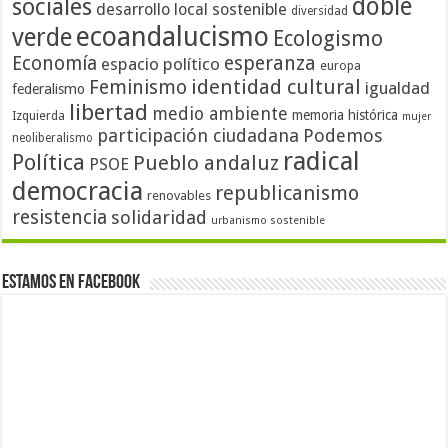
doble
sociales
desarrollo local sostenible
diversidad
ecoandalucismo
verde
Ecologismo
Economía
esperanza
espacio político
europa
identidad cultural
Feminismo
igualdad
federalismo
libertad
medio ambiente
memoria histórica
Izquierda
mujer
participación ciudadana
Podemos
neoliberalismo
radical
Política
Pueblo andaluz
PSOE
democracia
republicanismo
renovables
resistencia
solidaridad
urbanismo sostenible
Estamos en Facebook