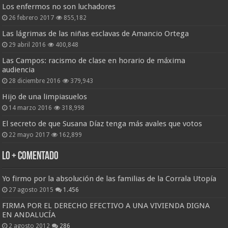
Los enfermos no son luchadores
26 febrero 2017
855,182
Las lágrimas de las niñas esclavas de Amancio Ortega
29 abril 2016
400,848
Las Campos: racismo de clase en horario de máxima
audiencia
28 diciembre 2016
379,943
Hijo de una limpiasuelos
14 marzo 2016
318,998
El secreto de que Susana Díaz tenga más avales que votos
22 mayo 2017
162,899
Lo + Comentado
Yo firmo por la absolución de las familias de la Corrala Utopía
27 agosto 2015
1.456
FIRMA POR EL DERECHO EFECTIVO A UNA VIVIENDA DIGNA
EN ANDALUCÍA
2 agosto 2012
286