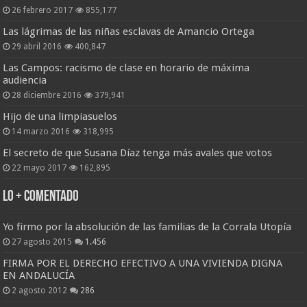
26 febrero 2017
855,177
Las lágrimas de las niñas esclavas de Amancio Ortega
29 abril 2016
400,847
Las Campos: racismo de clase en horario de máxima
audiencia
28 diciembre 2016
379,941
Hijo de una limpiasuelos
14 marzo 2016
318,995
El secreto de que Susana Díaz tenga más avales que votos
22 mayo 2017
162,895
Lo + Comentado
Yo firmo por la absolución de las familias de la Corrala Utopía
27 agosto 2015
1.456
FIRMA POR EL DERECHO EFECTIVO A UNA VIVIENDA DIGNA
EN ANDALUCÍA
2 agosto 2012
286