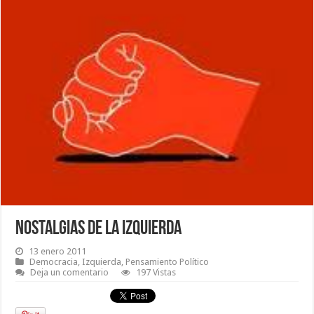
Nostalgias de la izquierda
13 enero 2011
Democracia
,
Izquierda
,
Pensamiento Político
Deja un comentario
197 Vistas