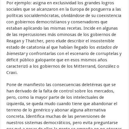
Por ejemplo: asigna en exclusividad los grandes logros
sociales que se alcanzaron en la Europa de posguerra a las
políticas socialdemócratas, olvidándose de su coexistencia
con gobiernos democristianos y conservadores que
estaban aplicando las mismas recetas. Incide en algunas
de las repercusiones más ominosas de los gobiernos de
Reagan y Thatcher, pero elude describir el insostenible
estado de catatonia al que habían llegado los
estados de
bienestar
y confrontarlas con el escenario de corruptelas y
déficit público galopante que en esos mismos años
caracterizó a los gobiernos de los Mitterrand, González o
Craxi.
Pone de manifiesto las consecuencias deletéreas que se
han derivado de la falta de control sobre los mercados,
pero, como la mayor parte de los intelectuales de
izquierda, se queda mudo cuando tiene que abandonar el
terreno de lo genérico y abonar alguna alternativa
concreta. Identifica muchas de las perversiones de
nuestros sistemas democráticos, pero evita preguntarse
por qué a pesar de ellas la gente se empeña en no otorgar