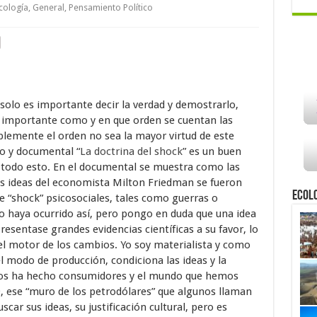
cología
,
General
,
Pensamiento Político
solo es importante decir la verdad y demostrarlo,
 importante como y en que orden se cuentan las
blemente el orden no sea la mayor virtud de este
ro y documental “
La doctrina del shock
” es un buen
todo esto. En el documental se muestra como las
s ideas del economista Milton Friedman se fueron
Ecol
“shock” psicosociales, tales como guerras o
o haya ocurrido así, pero pongo en duda que una idea
esentase grandes evidencias científicas a su favor, lo
 el motor de los cambios. Yo soy materialista y como
el modo de producción, condiciona las ideas y la
 nos ha hecho consumidores y el mundo que hemos
9, ese “muro de los petrodólares” que algunos llaman
uscar sus ideas, su justificación cultural, pero es