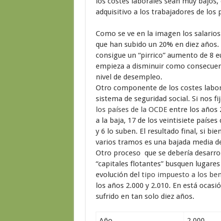
los costes laborales sean muy bajos,
adquisitivo a los trabajadores de lo
Como se ve en la imagen los salarios
que han subido un 20% en diez años. 
consigue un “pirrico” aumento de 8 eu
empieza a disminuir como consecuenci
nivel de desempleo.
Otro componente de los costes labor
sistema de seguridad social. Si nos
los países de la OCDE
entre los años 
a la baja, 17 de los veintisiete paíse
y 6 lo suben. El resultado final, si bi
varios tramos es una bajada media d
Otro proceso que se debería desarroll
“capitales flotantes” busquen lugare
evolución del
tipo impuesto a los ben
los años 2.000 y 2.010. En está ocasi
sufrido en tan solo diez años.
Año
2.000