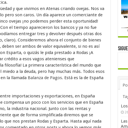
ica.
edad y que vivimos en Atenas criando ovejas. Nos va
lo pero son caros. Un día aparece un comerciante de
cinco ovejas ¡no podemos perder esta oportunidad!
. Con el tiempo aparecieron los bancos y ya no fue
 podíamos entregar tres y devolver después otras dos
ro, claro). Consideremos ahora el conjunto de bienes
 deben ser ambos de valor equivalente, si no es así
Sigu
n Esparta, o quizás le pida prestado a Rodas ¡A
ar crédito a esos vagos atenienses que
a filosofía! La primera característica del mundo que
el miedo a la deuda, pero hay muchas más. Todos esos
 en la llamada
Balanza de Pagos
. Está es la de España
Po
a entre importaciones y exportaciones, en España
Ta
se compensa un poco con los servicios que en España
Los
mo, la industria nacional. Junto con las rentas y
26
riente que de forma simplificada diremos que se
lo que nos prestan Rodas y Esparta. Hasta aquí nada
Las
Ama
mos comentado en otros posts y ahora lo vemos más