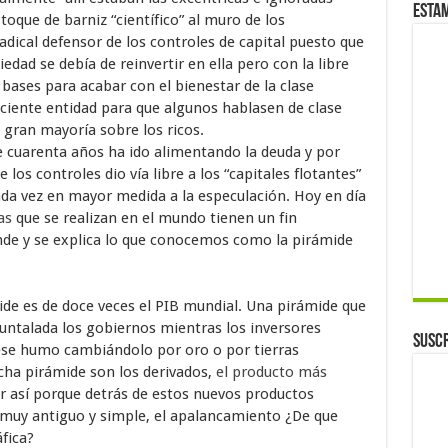
Esta
toque de barniz “científico” al muro de los
adical defensor de los controles de capital puesto que
edad se debía de reinvertir en ella pero con la libre
 bases para acabar con el bienestar de la clase
iciente entidad para que algunos hablasen de clase
u gran mayoría sobre los ricos.
te cuarenta años ha ido alimentando la deuda y por
 los controles dio vía libre a los “capitales flotantes”
da vez en mayor medida a la especulación. Hoy en día
as
que se realizan en el mundo tienen un fin
nde y se explica lo que conocemos como la pirámide
de es de doce veces el PIB mundial. Una pirámide que
untalada los gobiernos mientras los inversores
Suscr
 ese humo cambiándolo por oro o por tierras
icha pirámide son los derivados,
el producto más
er así porque detrás de estos nuevos productos
 muy antiguo y simple, el apalancamiento ¿De que
fica?