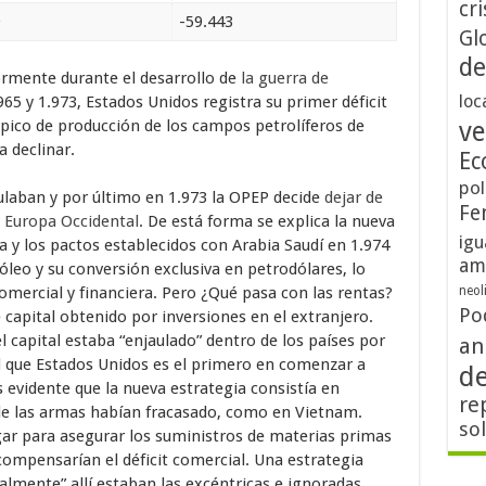
cri
9
-59.443
Gl
de
rmente durante el desarrollo de
la guerra de
loc
.965 y 1.973, Estados Unidos registra su primer déficit
 pico de producción de los campos petrolíferos de
ve
 declinar.
Ec
pol
ulaban y por último en 1.973 la OPEP decide
dejar de
Fe
y Europa Occidental
. De está forma se explica la nueva
igu
a y los pactos establecidos con Arabia Saudí en 1.974
am
óleo y su conversión exclusiva en petrodólares, lo
comercial y financiera. Pero ¿Qué pasa con las rentas?
neol
Po
apital obtenido por inversiones en el extranjero.
 capital estaba “enjaulado” dentro de los países por
an
l
que Estados Unidos es el primero en comenzar a
d
s evidente que la nueva estrategia consistía en
re
nde las armas habían fracasado, como en Vietnam.
so
ugar para asegurar los suministros de materias primas
compensarían el déficit comercial. Una estrategia
ualmente” allí estaban las excéntricas e ignoradas