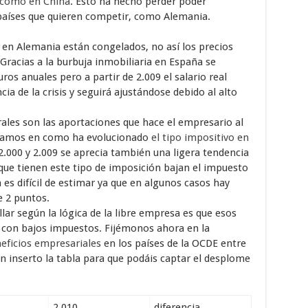
como en China
. Esto ha hecho perder poder
s países que quieren competir, como Alemania.
 en Alemania están congelados, no así los precios
Gracias a la burbuja inmobiliaria en España se
ros anuales pero a partir de 2.009 el salario real
a de la crisis y seguirá ajustándose debido al alto
ales son las aportaciones que hace el empresario al
 fijamos en como ha evolucionado
el tipo impositivo en
2.000 y 2.009 se aprecia también una ligera tendencia
s que tienen este tipo de imposición bajan el impuesto
en es difícil de estimar ya que en algunos casos hay
e 2 puntos.
ar según la lógica de la libre empresa es que esos
s con bajos impuestos. Fijémonos ahora en la
eficios empresariales
en los países de la OCDE entre
ón inserto la tabla para que podáis captar el desplome
2.010
diferencia