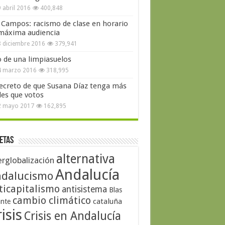
 abril 2016
400,848
 Campos: racismo de clase en horario
máxima audiencia
 diciembre 2016
379,941
o de una limpiasuelos
4 marzo 2016
318,995
secreto de que Susana Díaz tenga más
les que votos
2 mayo 2017
162,895
etas
alternativa
erglobalización
Andalucía
dalucismo
ticapitalismo
antisistema
Blas
cambio climático
cataluña
ante
isis
Crisis en Andalucía