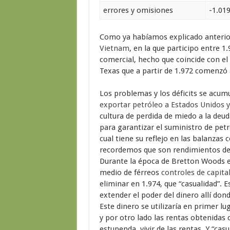
errores y omisiones
-1.01
Como ya habíamos explicado anterio
Vietnam
, en la que participo entre 1
comercial, hecho que coincide con el
Texas que a partir de 1.972 comenzó a
Los problemas y los déficits se acum
exportar petróleo a Estados Unidos 
cultura de perdida de miedo a la deud
para garantizar el suministro de petr
cual tiene su reflejo en las balanzas 
recordemos que son rendimientos de c
Durante la época de Bretton Woods el
medio de férreos
controles de capita
eliminar en 1.974, que “casualidad”. E
extender el poder del dinero allí do
Este dinero se utilizaría en primer l
y por otro lado las rentas obtenidas 
estupenda, vivir de las rentas. Y “cas