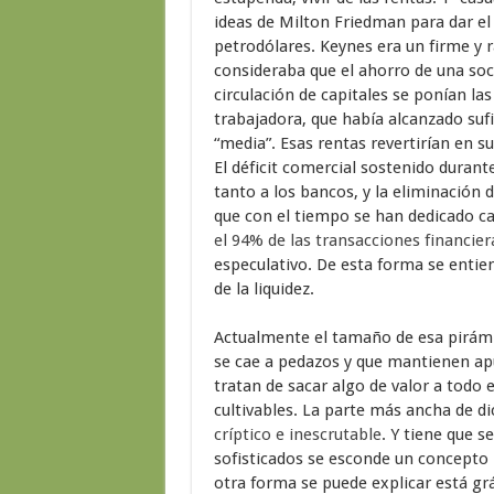
ideas de Milton Friedman para dar el 
petrodólares. Keynes era un firme y r
consideraba que el ahorro de una soci
circulación de capitales se ponían las
trabajadora, que había alcanzado suf
“media”. Esas rentas revertirían en s
El déficit comercial sostenido duran
tanto a los bancos, y la eliminación de
que con el tiempo se han dedicado ca
el 94% de las transacciones financier
especulativo. De esta forma se entie
de la liquidez.
Actualmente el tamaño de esa pirámi
se cae a pedazos y que mantienen ap
tratan de sacar algo de valor a todo
cultivables. La parte más ancha de d
críptico e inescrutable
. Y tiene que s
sofisticados se esconde un concepto
otra forma se puede explicar está grá