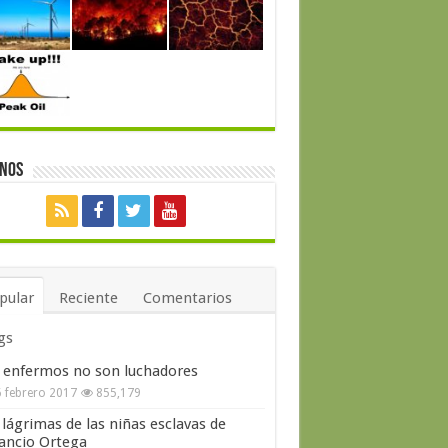
enos
pular
Reciente
Comentarios
gs
 enfermos no son luchadores
 febrero 2017
855,179
 lágrimas de las niñas esclavas de
ncio Ortega