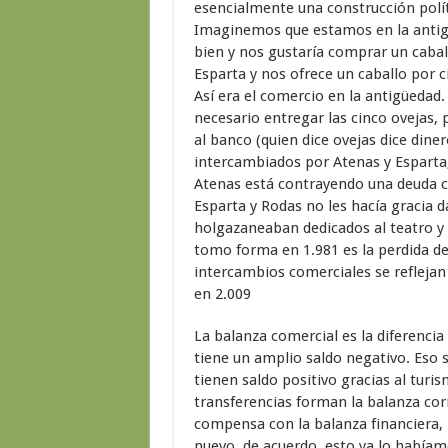
esencialmente una construcción polít
Imaginemos que estamos en la antigü
bien y nos gustaría comprar un cabal
Esparta y nos ofrece un caballo por 
Así era el comercio en la antigüedad
necesario entregar las cinco ovejas,
al banco (quien dice ovejas dice dine
intercambiados por Atenas y Esparta,
Atenas está contrayendo una deuda co
Esparta y Rodas no les hacía gracia d
holgazaneaban dedicados al teatro y l
tomo forma en 1.981 es la perdida d
intercambios comerciales se reflejan
en 2.009
La balanza comercial es la diferenci
tiene un amplio saldo negativo. Eso 
tienen saldo positivo gracias al turis
transferencias forman la balanza cor
compensa con la balanza financiera, 
nuevo, de acuerdo, esto ya lo había