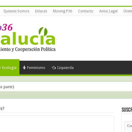
Quienes Somos
Enlaces
Moving P36
Contacto
Aviso Legal
Únet
Ecología
Feminismo
Izquierda
ra parte)
s?
Suscr