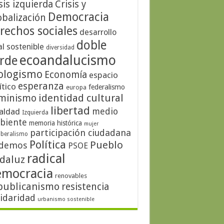
sis izquierda
Crisis y
Democracia
obalización
rechos sociales
desarrollo
doble
al sostenible
diversidad
ecoandalucismo
rde
ologismo
Economía
espacio
esperanza
ítico
federalismo
europa
identidad cultural
minismo
libertad
medio
aldad
Izquierda
biente
memoria histórica
mujer
participación ciudadana
iberalismo
Política
Pueblo
demos
PSOE
radical
daluz
emocracia
renovables
publicanismo
resistencia
lidaridad
urbanismo sostenible