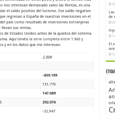
29
no nos interesan demasiado salvo las Rentas, es una
lar el saldo positivo del turismo. Ese saldo negativo
Las
s que regresan a España de nuestras inversiones en el
de 
 del país como resultado de inversiones extranjeras
28
llevan sus rentas.
Hij
s de Estados Unidos antes de la quiebra del sistema
1
sma. Aquí tenéis
la serie completa entre 1.960 y
El 
os y en los datos que me interesan.
ava
2
2.008
Etiqu
-830.109
alt
5
131.770
An
147.089
an
5
292.076
Inf
Cr
-32.947