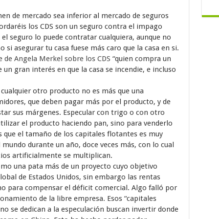
en de mercado sea inferior al mercado de seguros
rdaréis los CDS son un seguro contra el impago
ue el seguro lo puede contratar cualquiera, aunque no
o si asegurar tu casa fuese más caro que la casa en si.
e de Angela Merkel sobre los CDS
“quien compra un
 un gran interés en que la casa se incendie, e incluso
 cualquier otro producto no es más que una
midores, que deben pagar más por el producto, y de
star sus márgenes. Especular con trigo o con otro
tilizar el producto haciendo pan, sino para venderlo
s que el tamaño de los capitales flotantes es muy
el mundo durante un año, doce veces más, con lo cual
cios artificialmente se multiplican.
como una pata más de un proyecto cuyo objetivo
obal de Estados Unidos, sin embargo las rentas
 para compensar el déficit comercial. Algo falló por
ionamiento de la libre empresa. Esos “capitales
 no se dedican a la especulación buscan invertir donde