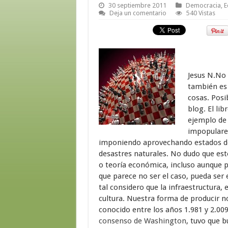
30 septiembre 2011
Democracia
,
E
Deja un comentario
540 Vistas
Jesus N.No 
también es
cosas. Posi
blog. El lib
ejemplo de 
impopulare
imponiendo aprovechando estados de 
desastres naturales. No dudo que est
o teoría económica, incluso aunque pr
que parece no ser el caso, pueda ser
tal considero que la infraestructura, 
cultura. Nuestra forma de producir
conocido entre los años 1.981 y 2.00
consenso de Washington
, tuvo que b