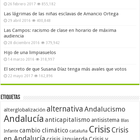
26 febrero 2017
855,182
Las lágrimas de las niñas esclavas de Amancio Ortega
29 abril 2016
400,848
Las Campos: racismo de clase en horario de máxima
audiencia
28 diciembre 2016
379,942
Hijo de una limpiasuelos
14 marzo 2016
318,997
El secreto de que Susana Díaz tenga más avales que votos
22 mayo 2017
162,896
Etiquetas
alternativa
Andalucismo
alterglobalización
Andalucía
anticapitalismo
antisistema
Blas
Crisis
Crisis
cambio climático
cataluña
Infante
en Andalucía
crisis izquierda
Crisis y