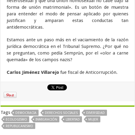
heterosexual y que una unión homosexual no cabe bajo la
forma de unión matrimonial». Es un botón de muestra
para entender el modo de pensar aplicado por quienes
justifican y amparan estas conductas tan
antidemocráticas.
Estamos ante un paso más en el vaciamiento de la razón
jurídica democrática en el Tribunal Supremo. ¿Por qué no
se preguntan, como pedía Semprún, por el «olor a carne
quemada» de los campos nazis?
Carlos Jiménez Villarejo
fue fiscal de Anticorrupción.
Tags
DEMOCRACIA
DERECHOS SOCIALES
DIVERSIDAD
ECOLOGISMO
INMIGRACIÓN
LIBERTAD
MUJER
REPUBLICANISMO