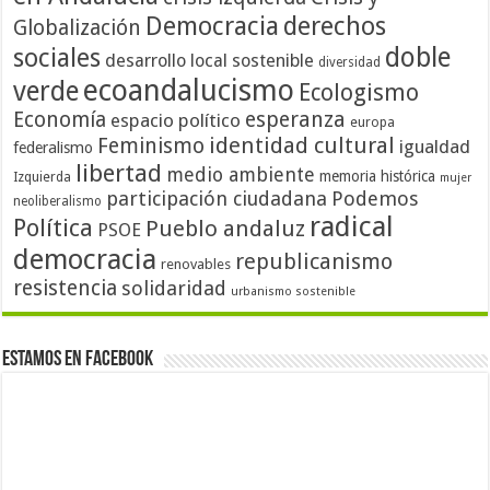
Democracia
derechos
Globalización
doble
sociales
desarrollo local sostenible
diversidad
ecoandalucismo
verde
Ecologismo
Economía
esperanza
espacio político
europa
identidad cultural
Feminismo
igualdad
federalismo
libertad
medio ambiente
memoria histórica
Izquierda
mujer
participación ciudadana
Podemos
neoliberalismo
radical
Política
Pueblo andaluz
PSOE
democracia
republicanismo
renovables
resistencia
solidaridad
urbanismo sostenible
Estamos en Facebook