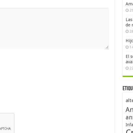
Ama
29
Las
de 
28
Hij
1
El 
ava
2
Etiqu
alt
An
an
Inf
Cr