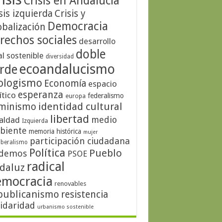
Crisis en Andalucía
sis izquierda
Crisis y
Democracia
obalización
rechos sociales
desarrollo
doble
al sostenible
diversidad
ecoandalucismo
rde
ologismo
Economía
espacio
esperanza
ítico
federalismo
europa
identidad cultural
minismo
libertad
medio
aldad
Izquierda
biente
memoria histórica
mujer
participación ciudadana
iberalismo
Política
Pueblo
demos
PSOE
radical
daluz
emocracia
renovables
publicanismo
resistencia
lidaridad
urbanismo sostenible