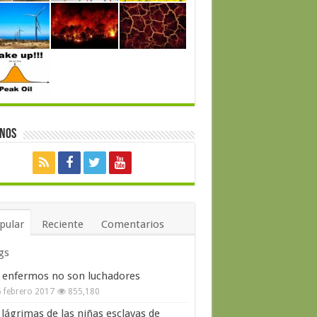
enos
pular
Reciente
Comentarios
gs
 enfermos no son luchadores
 febrero 2017
855,180
 lágrimas de las niñas esclavas de