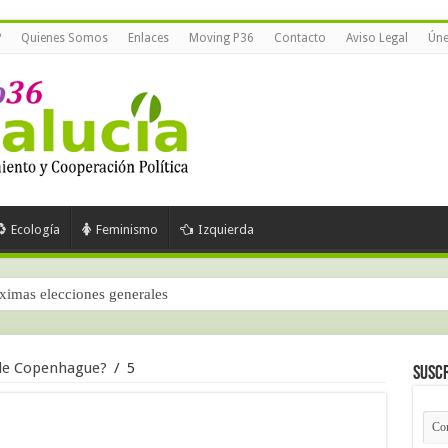
?
Quienes Somos
Enlaces
Moving P36
Contacto
Aviso Legal
Úne
Ecología
Feminismo
Izquierda
óximas elecciones generales
 de Copenhague?
/
5
Suscr