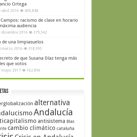
ncio Ortega
 abril 2016
400,848
 Campos: racismo de clase en horario
máxima audiencia
 diciembre 2016
379,942
o de una limpiasuelos
4 marzo 2016
318,995
secreto de que Susana Díaz tenga más
les que votos
2 mayo 2017
162,896
etas
alternativa
erglobalización
Andalucía
dalucismo
ticapitalismo
antisistema
Blas
cambio climático
cataluña
ante
isis