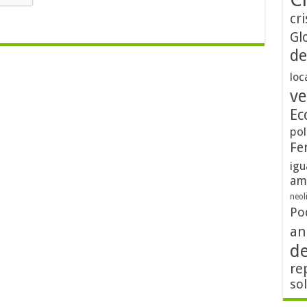
cri
Gl
de
loc
ve
Ec
pol
Fe
igu
am
neol
Po
an
d
re
so