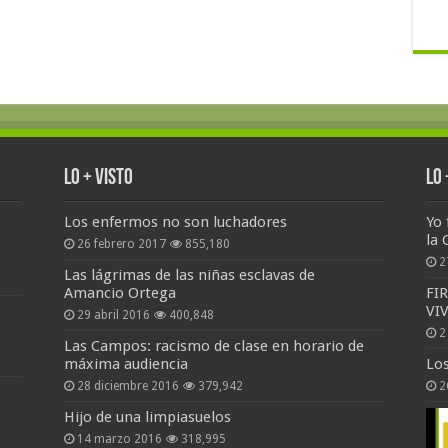
Lo + Visto
Lo
Los enfermos no son luchadores
Yo 
la 
26 febrero 2017
855,180
2
Las lágrimas de las niñas esclavas de
Amancio Ortega
FI
VI
29 abril 2016
400,848
2
Las Campos: racismo de clase en horario de
máxima audiencia
Lo
28 diciembre 2016
379,942
2
Hijo de una limpiasuelos
14 marzo 2016
318,995