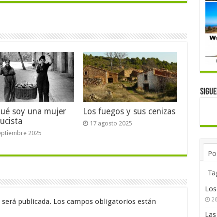
Sigu
qué soy una mujer
Los fuegos y sus cenizas
ucista
17 agosto 2025
eptiembre 2025
Po
Ta
Los
26
 será publicada.
Los campos obligatorios están
Las