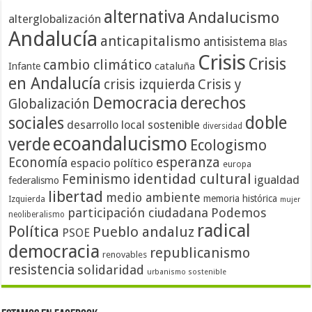
alternativa
Andalucismo
alterglobalización
Andalucía
anticapitalismo
antisistema
Blas
Crisis
Crisis
cambio climático
cataluña
Infante
en Andalucía
crisis izquierda
Crisis y
Democracia
derechos
Globalización
doble
sociales
desarrollo local sostenible
diversidad
ecoandalucismo
verde
Ecologismo
Economía
esperanza
espacio político
europa
identidad cultural
Feminismo
igualdad
federalismo
libertad
medio ambiente
memoria histórica
Izquierda
mujer
participación ciudadana
Podemos
neoliberalismo
radical
Política
Pueblo andaluz
PSOE
democracia
republicanismo
renovables
resistencia
solidaridad
urbanismo sostenible