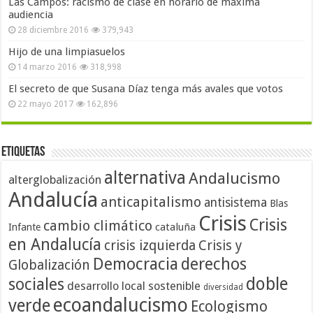
Las Campos: racismo de clase en horario de máxima
audiencia
28 diciembre 2016
379,943
Hijo de una limpiasuelos
14 marzo 2016
318,998
El secreto de que Susana Díaz tenga más avales que votos
22 mayo 2017
162,896
Etiquetas
alternativa
Andalucismo
alterglobalización
Andalucía
anticapitalismo
antisistema
Blas
Crisis
Crisis
cambio climático
cataluña
Infante
en Andalucía
crisis izquierda
Crisis y
Democracia
derechos
Globalización
doble
sociales
desarrollo local sostenible
diversidad
ecoandalucismo
verde
Ecologismo