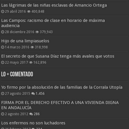
Las lágrimas de las niñas esclavas de Amancio Ortega
29 abril 2016
400,848
Las Campos: racismo de clase en horario de máxima
audiencia
28 diciembre 2016
379,943
Hijo de una limpiasuelos
14 marzo 2016
318,998
El secreto de que Susana Díaz tenga más avales que votos
22 mayo 2017
162,896
Lo + Comentado
Yo firmo por la absolución de las familias de la Corrala Utopía
27 agosto 2015
1.456
FIRMA POR EL DERECHO EFECTIVO A UNA VIVIENDA DIGNA
EN ANDALUCÍA
2 agosto 2012
286
Los enfermos no son luchadores