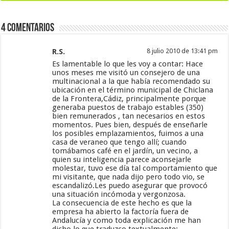
4 Comentarios
R.S.
8 julio 2010 de 13:41 pm
Es lamentable lo que les voy a contar: Hace
unos meses me visitó un consejero de una
multinacional a la que había recomendado su
ubicación en el término municipal de Chiclana
de la Frontera,Cádiz, principalmente porque
generaba puestos de trabajo estables (350)
bien remunerados , tan necesarios en estos
momentos. Pues bien, después de enseñarle
los posibles emplazamientos, fuimos a una
casa de veraneo que tengo allí; cuando
tomábamos café en el jardín, un vecino, a
quien su inteligencia parece aconsejarle
molestar, tuvo ese día tal comportamiento que
mi visitante, que nada dijo pero todo vio, se
escandalizó.Les puedo asegurar que provocó
una situación incómoda y vergonzosa.
La consecuencia de este hecho es que la
empresa ha abierto la factoría fuera de
Andalucía y como toda explicación me han
dicho lo que traduzco textualmente: