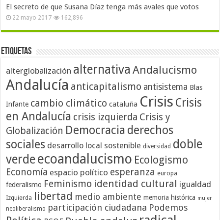
El secreto de que Susana Díaz tenga más avales que votos
22 mayo 2017
162,896
Etiquetas
alternativa
Andalucismo
alterglobalización
Andalucía
anticapitalismo
antisistema
Blas
Crisis
Crisis
cambio climático
cataluña
Infante
en Andalucía
crisis izquierda
Crisis y
Democracia
derechos
Globalización
doble
sociales
desarrollo local sostenible
diversidad
ecoandalucismo
verde
Ecologismo
Economía
esperanza
espacio político
europa
identidad cultural
Feminismo
igualdad
federalismo
libertad
medio ambiente
memoria histórica
Izquierda
mujer
participación ciudadana
Podemos
neoliberalismo