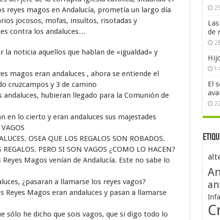
29
os reyes magos en Andalucía, prometía un largo día
ios jocosos, mofas, insultos, risotadas y
Las
nes contra los andaluces…
de 
28
 la noticia aquellos que hablan de «igualdad» y
Hij
1
es magos eran andaluces , ahora se entiende el
El 
ando cruzcampos y 3 de camino
ava
s andaluces, hubieran llegado para la Comunión de
2
tán en lo cierto y eran andaluces sus majestades
S VAGOS
Etiqu
LUCES. OSEA QUE LOS REGALOS SON ROBADOS.
S REGALOS. PERO SI SON VAGOS ¿COMO LO HACEN?
alt
s Reyes Magos venían de Andalucía. Este no sabe lo
An
luces, ¿pasaran a llamarse los reyes vagos?
an
os Reyes Magos eran andaluces y pasan a llamarse
Inf
Cr
sólo he dicho que sois vagos, que si digo todo lo