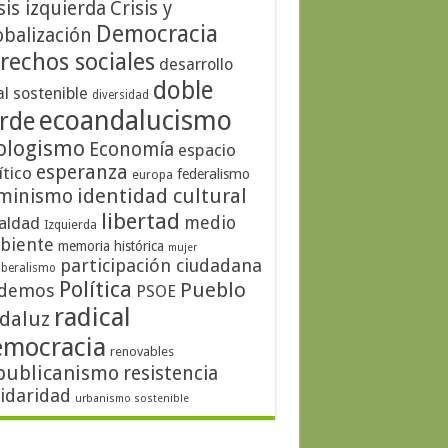
sis izquierda
Crisis y
Democracia
obalización
rechos sociales
desarrollo
doble
al sostenible
diversidad
ecoandalucismo
rde
ologismo
Economía
espacio
esperanza
ítico
federalismo
europa
identidad cultural
minismo
libertad
medio
aldad
Izquierda
biente
memoria histórica
mujer
participación ciudadana
iberalismo
Política
Pueblo
demos
PSOE
radical
daluz
emocracia
renovables
publicanismo
resistencia
lidaridad
urbanismo sostenible