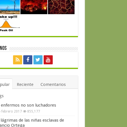
enos
pular
Reciente
Comentarios
gs
 enfermos no son luchadores
 febrero 2017
855,177
 lágrimas de las niñas esclavas de
ncio Ortega