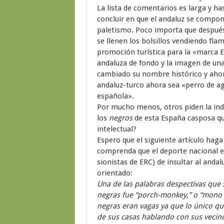
La lista de comentarios es larga y h
concluir en que el andaluz se compon
paletismo. Poco importa que despué
se llenen los bolsillos vendiendo fla
promoción turística para la «marca 
andaluza de fondo y la imagen de una 
cambiado su nombre histórico y ahor
andaluz-turco ahora sea «perro de ag
española».
Por mucho menos, otros piden la in
los
negros
de esta España casposa q
intelectual?
Espero que el siguiente artículo haga
comprenda que el deporte nacional esp
sionistas de ERC) de insultar al anda
orientado:
Una de las palabras despectivas que 
negras fue “porch-monkey,” o “mono 
negras eran vagas ya que lo único que
de sus casas hablando con sus vecino