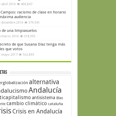
 abril 2016
400,847
 Campos: racismo de clase en horario
máxima audiencia
 diciembre 2016
379,941
o de una limpiasuelos
4 marzo 2016
318,995
secreto de que Susana Díaz tenga más
les que votos
2 mayo 2017
162,895
etas
alternativa
erglobalización
Andalucía
dalucismo
ticapitalismo
antisistema
Blas
cambio climático
cataluña
ante
isis
Crisis en Andalucía