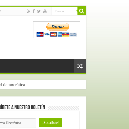
e
ad democrática
íbete a nuestro Boletín