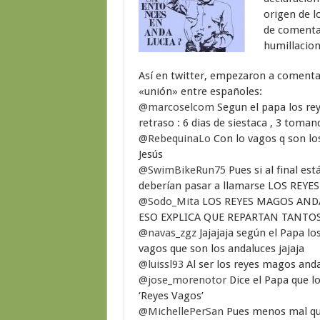
origen de l
de comentar
humillacio
Así en twitter, empezaron a comentar
«unión» entre españoles:
@marcoselcom
Segun el papa los rey
retraso : 6 dias de siestaca , 3 tom
@RebequinaLo
Con lo vagos q son lo
Jesús
@SwimBikeRun75
Pues si al final es
deberían pasar a llamarse LOS REYE
@Sodo_Mita
LOS REYES MAGOS ANDA
ESO EXPLICA QUE REPARTAN TANTO
@navas_zgz
Jajajaja según el Papa lo
vagos que son los andaluces jajaja
@luissl93
Al ser los reyes magos anda
@jose_morenotor
Dice el Papa que l
‘Reyes Vagos’
@MichellePerSan
Pues menos mal que 