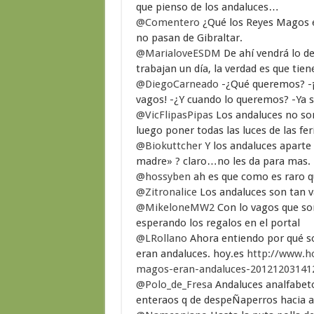
que pienso de los andaluces…
@Comentero
¿Qué los Reyes Magos e
no pasan de Gibraltar.
@MarialoveESDM
De ahí vendrá lo d
trabajan un día, la verdad es que tien
@DiegoCarneado
-¿Qué queremos? -¡
vagos! -¿Y cuando lo queremos? -Ya 
@VicFlipasPipas
Los andaluces no so
luego poner todas las luces de las fer
@Biokuttcher
Y los andaluces aparte
madre» ? claro…no les da para mas.
@hossyben
ah es que como es raro q
@Zitronalice
Los andaluces son tan v
@MikeloneMW2
Con lo vagos que son 
esperando los regalos en el portal
@LRollano
Ahora entiendo por qué 
eran andaluces. hoy.es
http://www.ho
magos-eran-andaluces-20121203141
@Polo_de_Fresa
Andaluces analfabeto
enteraos q de despeÑaperros hacia ar