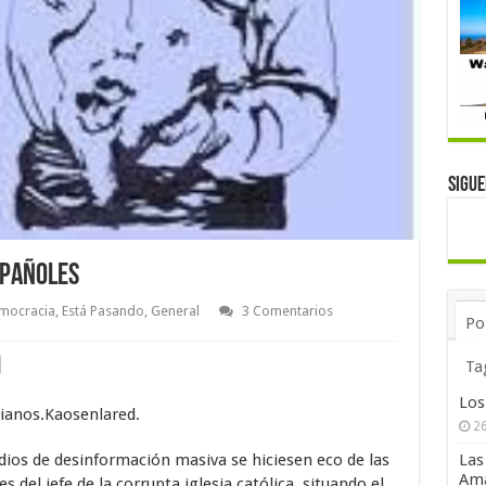
Sigu
spañoles
mocracia
,
Está Pasando
,
General
3 Comentarios
Po
Ta
Los
ianos.Kaosenlared.
26
ios de desinformación masiva se hiciesen eco de las
Las
Ama
s del jefe de la corrupta iglesia católica, situando el