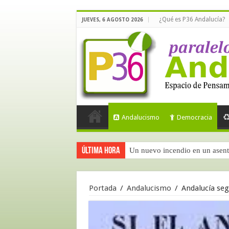
¿Qué es P36 Andalucía?
JUEVES, 6 AGOSTO 2026
Andalucismo
Democracia
Última hora
Un nuevo incendio en un asent
Calidad democrática en España
Portada
/
Andalucismo
/
Andalucía se