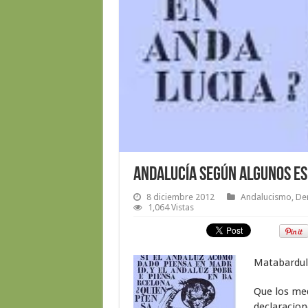
Andalucía según algunos e
8 diciembre 2012
Andalucismo
,
De
1,064 Vistas
Matabardul
Que los med
declaracione