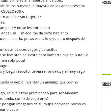
e subnormales analfabetos andaluces.
Esta
le de los huevos» la mayoría de los andaluces sois
 ORGULLOSOS».
eto andaluz sin tarjeta??
es.
an peor y no se les entienden
 andaluza… miedo me da oirte hablar :S
es, en serio, pocas veces lo dije, pero después de
n los andaluces vagos y parasitos
 se levantan de siesta para llamarte hija de puta! Lo
amen solo puta!
vago.
s y luego resucitó, debía ser andaluz y el muy vago
uelta la debió inventar un andaluz, que por no
Suscr
go, es que estoy practicando para ser Andaluz
rofundo, cómo de vago eres?
e pongan imagenes de su mujer haciendo porno es
amarlo vago