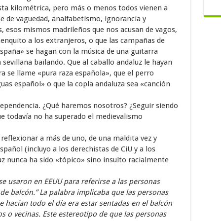
asta kilométrica, pero más o menos todos vienen a
e de vaguedad, analfabetismo, ignorancia y
s, esos mismos madrileños que nos acusan de vagos,
menquito a los extranjeros, o que las campañas de
España» se hagan con la música de una guitarra
sevillana bailando. Que al caballo andaluz le hayan
a se llame «pura raza española», que el perro
uas español» o que la copla andaluza sea «canción
dependencia. ¿Qué haremos nosotros? ¿Seguir siendo
ue todavía no ha superado el medievalismo
 reflexionar a más de uno, de una maldita vez y
añol (incluyo a los derechistas de CiU y a los
luz nunca ha sido «tópico» sino insulto racialmente
se usaron en EEUU para referirse a las personas
de balcón.” La palabra implicaba que las personas
 hacían todo el día era estar sentadas en el balcón
s o vecinas. Este estereotipo de que las personas