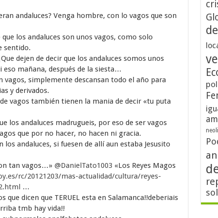
cri
ran andaluces? Venga hombre, con lo vagos que son
Gl
de
e que los andaluces son unos vagos, como solo
loc
e sentido.
ve
Que dejen de decir que los andaluces somos unos
si eso mañana, después de la siesta…
Ec
n vagos, simplemente descansan todo el año para
pol
ias y derivados.
Fe
 de vagos también tienen la mania de decir «tu puta
igu
am
ue los andaluces madrugueis, por eso de ser vagos
neol
agos que por no hacer, no hacen ni gracia.
Po
los andaluces, si fuesen de allí aun estaba Jesusito
an
son tan vagos…»
@DanielTato1003
«Los Reyes Magos
d
y.es/rc/20121203/mas-actualidad/cultura/reyes-
re
2.html
…
so
s que dicen que TERUEL esta en Salamanca!!deberiais
riba tmb hay vida!!