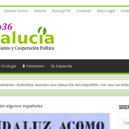
Quienes Somos
Enlaces
Moving P36
Contacto
Aviso Legal
Únet
Ecología
Feminismo
Izquierda
amiento chabolista muestra una situación incompatible con una socied
 según el CIS (junio de 2026)
gún algunos españoles
Suscr