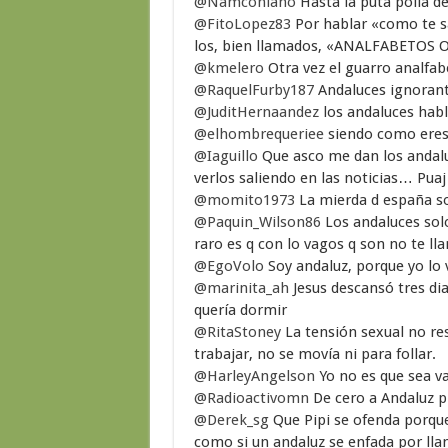
@Namconiano
Hasta la puta polla d
@FitoLopez83
Por hablar «como te sa
los, bien llamados, «ANALFABETOS
@kmelero
Otra vez el guarro analfab
@RaquelFurby187
Andaluces ignorant
@JuditHernaandez
los andaluces habl
@elhombrequeriee
siendo como eres
@Iaguillo
Que asco me dan los andaluc
verlos saliendo en las noticias… Puaj
@momito1973
La mierda d españa so
@Paquin_Wilson86
Los andaluces solo
raro es q con lo vagos q son no te ll
@EgoVolo
Soy andaluz, porque yo lo 
@marinita_ah
Jesus descansó tres dia
quería dormir
@RitaStoney
La tensión sexual no res
trabajar, no se movía ni para follar.
@HarleyAngelson
Yo no es que sea va
@Radioactivomn
De cero a Andaluz p
@Derek_sg
Que Pipi se ofenda porqu
como si un andaluz se enfada por ll