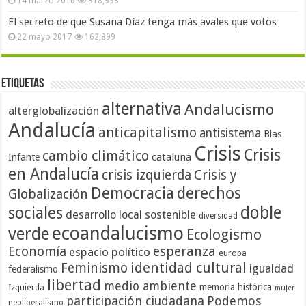
14 marzo 2016
318,998
El secreto de que Susana Díaz tenga más avales que votos
22 mayo 2017
162,899
Etiquetas
alternativa
Andalucismo
alterglobalización
Andalucía
anticapitalismo
antisistema
Blas
Crisis
Crisis
cambio climático
cataluña
Infante
en Andalucía
crisis izquierda
Crisis y
Democracia
derechos
Globalización
doble
sociales
desarrollo local sostenible
diversidad
ecoandalucismo
verde
Ecologismo
Economía
esperanza
espacio político
europa
identidad cultural
Feminismo
igualdad
federalismo
libertad
medio ambiente
memoria histórica
Izquierda
mujer
participación ciudadana
Podemos
neoliberalismo