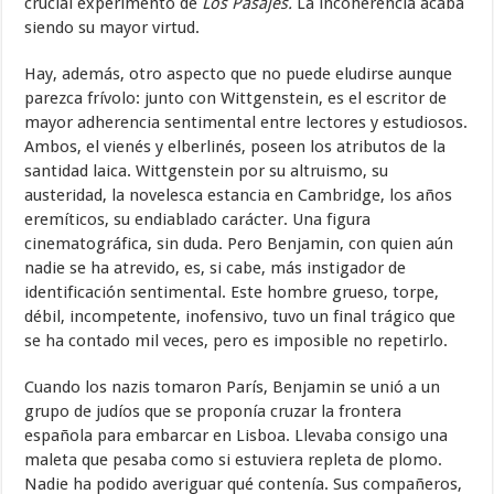
crucial experimento de
Los Pasajes.
La incoherencia acaba
siendo su mayor virtud.
Hay, además, otro aspecto que no puede eludirse aunque
parezca frívolo: junto con Wittgenstein, es el escritor de
mayor adherencia sentimental entre lectores y estudiosos.
Ambos, el vienés y elberlinés, poseen los atributos de la
santidad laica. Wittgenstein por su altruismo, su
austeridad, la novelesca estancia en Cambridge, los años
eremíticos, su endiablado carácter. Una figura
cinematográfica, sin duda. Pero Benjamin, con quien aún
nadie se ha atrevido, es, si cabe, más instigador de
identificación sentimental. Este hombre grueso, torpe,
débil, incompetente, inofensivo, tuvo un final trágico que
se ha contado mil veces, pero es imposible no repetirlo.
Cuando los nazis tomaron París, Benjamin se unió a un
grupo de judíos que se proponía cruzar la frontera
española para embarcar en Lisboa. Llevaba consigo una
maleta que pesaba como si estuviera repleta de plomo.
Nadie ha podido averiguar qué contenía. Sus compañeros,