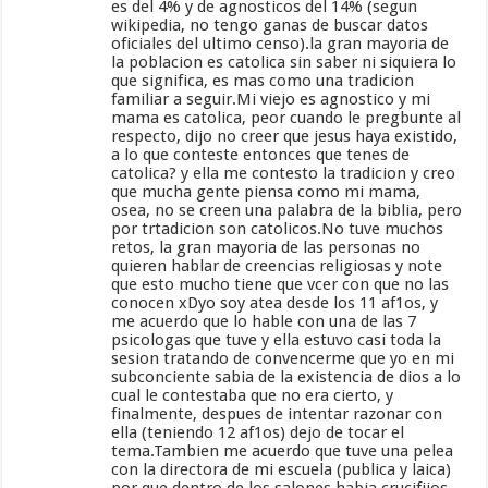
es del 4% y de agnosticos del 14% (segun
wikipedia, no tengo ganas de buscar datos
oficiales del ultimo censo).la gran mayoria de
la poblacion es catolica sin saber ni siquiera lo
que significa, es mas como una tradicion
familiar a seguir.Mi viejo es agnostico y mi
mama es catolica, peor cuando le pregbunte al
respecto, dijo no creer que jesus haya existido,
a lo que conteste entonces que tenes de
catolica? y ella me contesto la tradicion y creo
que mucha gente piensa como mi mama,
osea, no se creen una palabra de la biblia, pero
por trtadicion son catolicos.No tuve muchos
retos, la gran mayoria de las personas no
quieren hablar de creencias religiosas y note
que esto mucho tiene que vcer con que no las
conocen xDyo soy atea desde los 11 af1os, y
me acuerdo que lo hable con una de las 7
psicologas que tuve y ella estuvo casi toda la
sesion tratando de convencerme que yo en mi
subconciente sabia de la existencia de dios a lo
cual le contestaba que no era cierto, y
finalmente, despues de intentar razonar con
ella (teniendo 12 af1os) dejo de tocar el
tema.Tambien me acuerdo que tuve una pelea
con la directora de mi escuela (publica y laica)
por que dentro de los salones habia crucifijos.