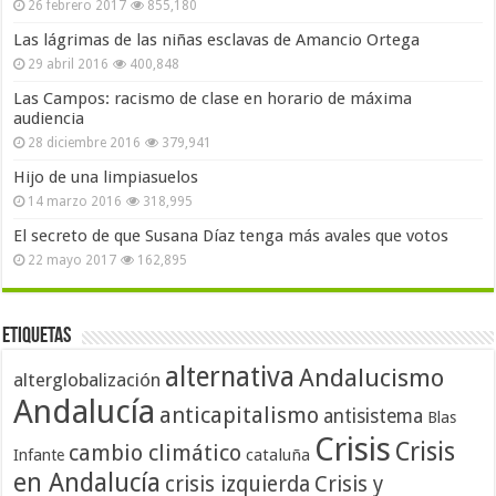
26 febrero 2017
855,180
Las lágrimas de las niñas esclavas de Amancio Ortega
29 abril 2016
400,848
Las Campos: racismo de clase en horario de máxima
audiencia
28 diciembre 2016
379,941
Hijo de una limpiasuelos
14 marzo 2016
318,995
El secreto de que Susana Díaz tenga más avales que votos
22 mayo 2017
162,895
Etiquetas
alternativa
Andalucismo
alterglobalización
Andalucía
anticapitalismo
antisistema
Blas
Crisis
Crisis
cambio climático
cataluña
Infante
en Andalucía
crisis izquierda
Crisis y