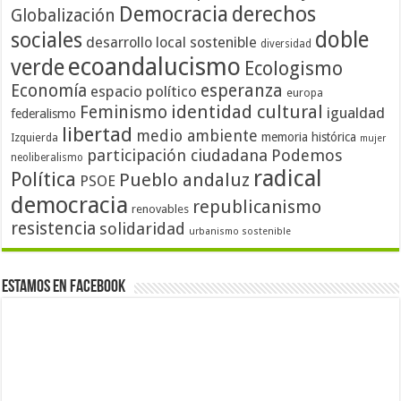
Democracia
derechos
Globalización
doble
sociales
desarrollo local sostenible
diversidad
ecoandalucismo
verde
Ecologismo
Economía
esperanza
espacio político
europa
identidad cultural
Feminismo
igualdad
federalismo
libertad
medio ambiente
memoria histórica
Izquierda
mujer
participación ciudadana
Podemos
neoliberalismo
radical
Política
Pueblo andaluz
PSOE
democracia
republicanismo
renovables
resistencia
solidaridad
urbanismo sostenible
Estamos en Facebook