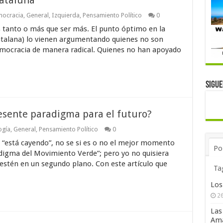
Cataluña
ocracia
,
General
,
Izquierda
,
Pensamiento Político
0
 tanto o más que ser más. El punto óptimo en la
 catalana) lo vienen argumentando quienes no son
emocracia de manera radical. Quienes no han apoyado
Sigu
esente paradigma para el futuro?
ogía
,
General
,
Pensamiento Político
0
e “está cayendo”, no se si es o no el mejor momento
Po
digma del Movimiento Verde”; pero yo no quisiera
estén en un segundo plano. Con este artículo que
Ta
Los
26
Las
Ama