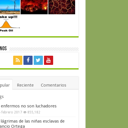
enos
pular
Reciente
Comentarios
gs
 enfermos no son luchadores
 febrero 2017
855,182
 lágrimas de las niñas esclavas de
ncio Ortega