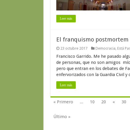
Leer más
El franquismo postmortem
23 octubre 2017
Democracia
,
Está Pa
Francisco Garrido. Me he pasado alg
de personas, que no son amigos míos 
pero que entran en los debates de Fa
enfervorizados con la Guardia Civil y 
Leer más
« Primero
...
10
20
«
30
Último »