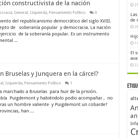
ción constructivista de la nación
29
cracia
,
General
,
Izquierda
,
Pensamiento Político
0
Las
de 
vento del republicanismo democrático del siglo XVIII.
cepto de soberanía popular y democracia. La nación
28
jercicio de la soberanía popular. Es un instrumento
Hij
ental ...
1
El 
ava
2
 Bruselas y Junquera en la cárcel?
al
,
Izquierda
,
Pensamiento Político
1
Etiqu
 marchado a Bruselas para huir de la prisión.
abía Puigdemont y habiéndolo podio acompañar , no
alt
queras un hombre valiente y Puigdemont un cobarde?
An
ovincias, han ...
an
Inf
Cr