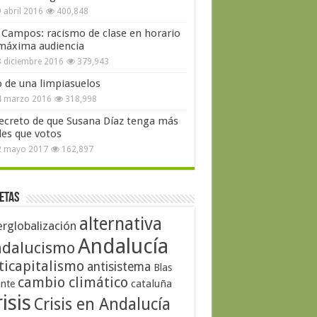
 abril 2016
400,848
 Campos: racismo de clase en horario
máxima audiencia
 diciembre 2016
379,943
o de una limpiasuelos
4 marzo 2016
318,998
secreto de que Susana Díaz tenga más
les que votos
2 mayo 2017
162,897
etas
alternativa
erglobalización
Andalucía
dalucismo
ticapitalismo
antisistema
Blas
cambio climático
cataluña
ante
isis
Crisis en Andalucía