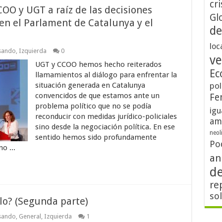
cri
O y UGT a raíz de las decisiones
Gl
en el Parlament de Catalunya y el
de
loc
sando
,
Izquierda
0
ve
UGT y CCOO hemos hecho reiterados
Ec
llamamientos al diálogo para enfrentar la
situación generada en Catalunya
pol
convencidos de que estamos ante un
Fe
problema político que no se podía
igu
reconducir con medidas jurídico-policiales
am
sino desde la negociación política. En ese
neol
sentido hemos sido profundamente
Po
o ...
an
d
re
so
lo? (Segunda parte)
sando
,
General
,
Izquierda
1