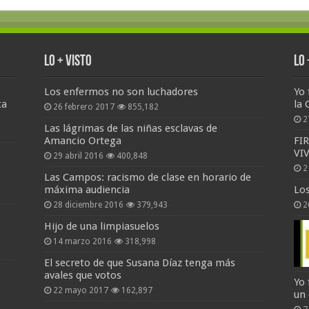
Lo + Visto
Lo
Los enfermos no son luchadores
Yo 
ta
la 
26 febrero 2017
855,182
2
Las lágrimas de las niñas esclavas de
Amancio Ortega
FI
VI
29 abril 2016
400,848
2
Las Campos: racismo de clase en horario de
máxima audiencia
Lo
28 diciembre 2016
379,943
2
Hijo de una limpiasuelos
14 marzo 2016
318,998
El secreto de que Susana Díaz tenga más
avales que votos
Yo 
22 mayo 2017
162,897
un