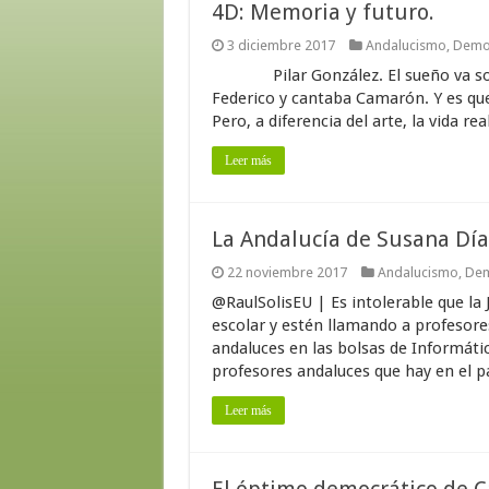
4D: Memoria y futuro.
3 diciembre 2017
Andalucismo
,
Demo
Pilar González. El sueño va sobre
Federico y cantaba Camarón. Y es que
Pero, a diferencia del arte, la vida real
Leer más
La Andalucía de Susana Díaz
22 noviembre 2017
Andalucismo
,
Dem
@RaulSolisEU | Es intolerable que la 
escolar y estén llamando a profesore
andaluces en las bolsas de Informátic
profesores andaluces que hay en el par
Leer más