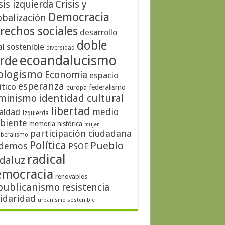
sis izquierda
Crisis y
Democracia
obalización
rechos sociales
desarrollo
doble
al sostenible
diversidad
ecoandalucismo
rde
ologismo
Economía
espacio
esperanza
ítico
federalismo
europa
identidad cultural
minismo
libertad
medio
aldad
Izquierda
biente
memoria histórica
mujer
participación ciudadana
iberalismo
Política
Pueblo
demos
PSOE
radical
daluz
emocracia
renovables
publicanismo
resistencia
lidaridad
urbanismo sostenible