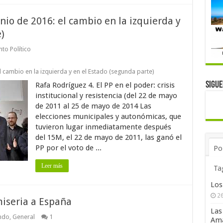
nio de 2016: el cambio en la izquierda y
)
to Político
l cambio en la izquierda y en el Estado (segunda parte)
Sigu
Rafa Rodríguez 4. El PP en el poder: crisis
institucional y resistencia (del 22 de mayo
de 2011 al 25 de mayo de 2014 Las
elecciones municipales y autonómicas, que
tuvieron lugar inmediatamente después
del 15M, el 22 de mayo de 2011, las ganó el
PP por el voto de ...
Po
Leer más
Ta
Los
26
iseria a España
Las
ndo
,
General
1
Ama