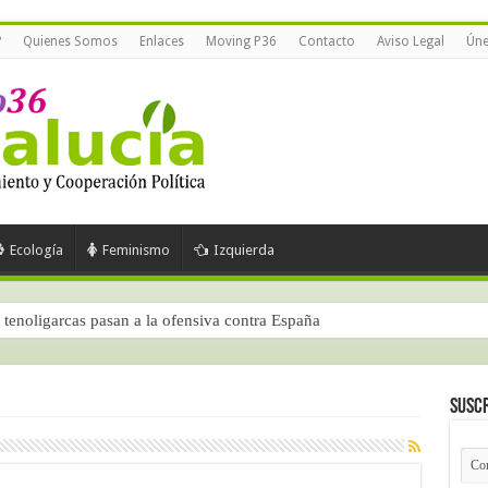
?
Quienes Somos
Enlaces
Moving P36
Contacto
Aviso Legal
Úne
Ecología
Feminismo
Izquierda
tenoligarcas pasan a la ofensiva contra España
Suscr