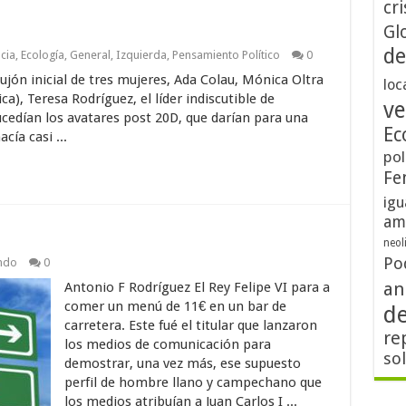
cri
Gl
de
cia
,
Ecología
,
General
,
Izquierda
,
Pensamiento Político
0
ón inicial de tres mujeres, Ada Colau, Mónica Oltra
loc
ica), Teresa Rodríguez, el líder indiscutible de
ve
cedían los avatares post 20D, que darían para una
Ec
cía casi ...
pol
Fe
igu
am
neol
Po
ndo
0
an
Antonio F Rodríguez El Rey Felipe VI para a
comer un menú de 11€ en un bar de
d
carretera. Este fué el titular que lanzaron
re
los medios de comunicación para
so
demostrar, una vez más, ese supuesto
perfil de hombre llano y campechano que
los medios atribuían a Juan Carlos I ...