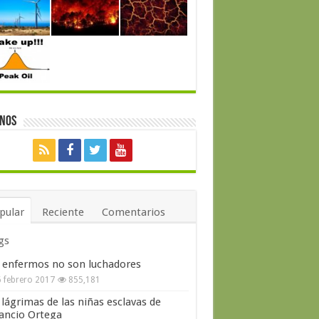
enos
pular
Reciente
Comentarios
gs
 enfermos no son luchadores
 febrero 2017
855,181
 lágrimas de las niñas esclavas de
ncio Ortega