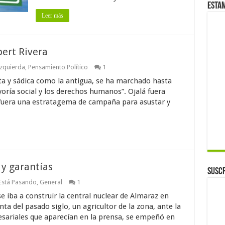
Esta
Leer más
ert Rivera
zquierda
,
Pensamiento Político
1
usta y sádica como la antigua, se ha marchado hasta
yoría social y los derechos humanos”. Ojalá fuera
 fuera una estratagema de campaña para asustar y
 y garantías
Suscr
Está Pasando
,
General
1
 iba a construir la central nuclear de Almaraz en
ta del pasado siglo, un agricultor de la zona, ante la
resariales que aparecían en la prensa, se empeñó en