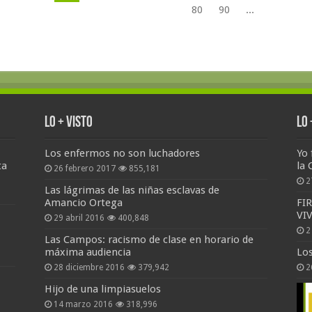
80
90
...
Lo + Visto
Lo
Los enfermos no son luchadores
Yo 
ta
la 
26 febrero 2017
855,181
2
Las lágrimas de las niñas esclavas de
Amancio Ortega
FI
VI
29 abril 2016
400,848
2
Las Campos: racismo de clase en horario de
máxima audiencia
Lo
28 diciembre 2016
379,942
2
Hijo de una limpiasuelos
14 marzo 2016
318,996