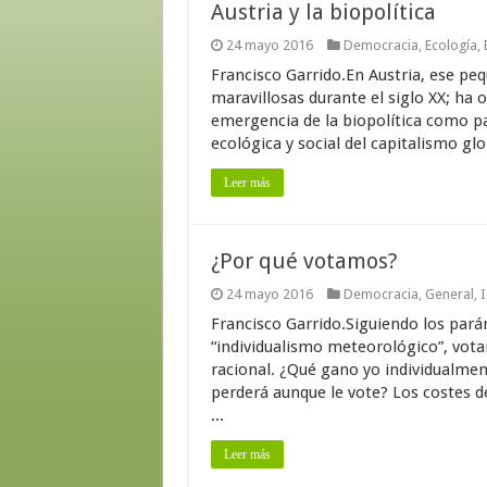
Austria y la biopolítica
24 mayo 2016
Democracia
,
Ecología
,
Francisco Garrido.En Austria, ese pe
maravillosas durante el siglo XX; ha
emergencia de la biopolítica como p
ecológica y social del capitalismo glo
Leer más
¿Por qué votamos?
24 mayo 2016
Democracia
,
General
,
I
Francisco Garrido.Siguiendo los paráme
“individualismo meteorológico”, vota
racional. ¿Qué gano yo individualme
perderá aunque le vote? Los costes d
...
Leer más