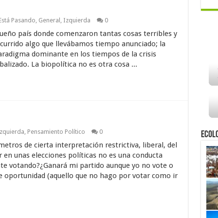
Está Pasando
,
General
,
Izquierda
0
queño país donde comenzaron tantas cosas terribles y
 ocurrido algo que llevábamos tiempo anunciado; la
aradigma dominante en los tiempos de la crisis
balizado. La biopolítica no es otra cosa ...
zquierda
,
Pensamiento Político
0
Ecol
tros de cierta interpretación restrictiva, liberal, del
r en unas elecciones políticas no es una conducta
nte votando?¿Ganará mi partido aunque yo no vote o
e oportunidad (aquello que no hago por votar como ir