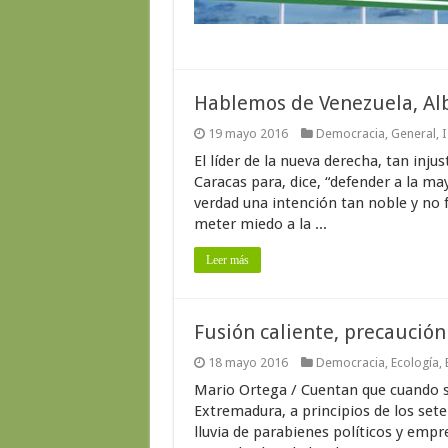
Hablemos de Venezuela, Alb
19 mayo 2016
Democracia
,
General
,
I
El líder de la nueva derecha, tan inj
Caracas para, dice, “defender a la ma
verdad una intención tan noble y no
meter miedo a la ...
Leer más
Fusión caliente, precaución
18 mayo 2016
Democracia
,
Ecología
,
Mario Ortega / Cuentan que cuando se
Extremadura, a principios de los seten
lluvia de parabienes políticos y emp