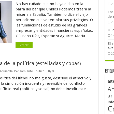
No hay cuñado que no haya dicho en la
29
barra del bar que Unidos Podemos traerá la
Las
miseria a España. También lo dice el viejo
de 
periodismo que ve temblar sus privilegios. O
28
las fundaciones de estudio de las grandes
Hij
empresas y entidades financieras españolas.
Y Susana Díaz, Esperanza Aguirre, María ...
1
El 
Leer más
ava
2
 de la política (estelladas y copas)
Etiqu
zquierda
,
Pensamiento Político
0
lítica del fútbol no me gusta, destruye el atractivo y
alt
 la simulación incruenta y reversible del conflicto
An
nflicto real (político y social) no debe invadir este
an
Inf
Cr