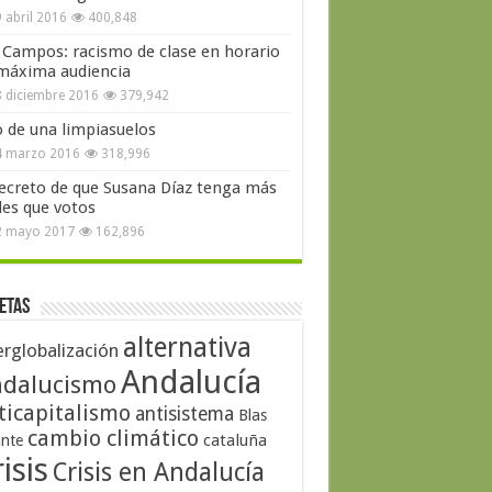
 abril 2016
400,848
 Campos: racismo de clase en horario
máxima audiencia
 diciembre 2016
379,942
o de una limpiasuelos
4 marzo 2016
318,996
secreto de que Susana Díaz tenga más
les que votos
2 mayo 2017
162,896
etas
alternativa
erglobalización
Andalucía
dalucismo
ticapitalismo
antisistema
Blas
cambio climático
cataluña
ante
isis
Crisis en Andalucía