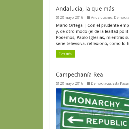
Andalucía, la que más
20 mayo 2016
Andalucismo
,
Democra
Mario Ortega | Con el prudente empuj
y, de otro modo (el de la lealtad polít
Podemos, Pablo Iglesias, mientras su
serie televisiva, reflexionó, como lo ha
Leer más
Campechanía Real
20 mayo 2016
Democracia
,
Está Pasa