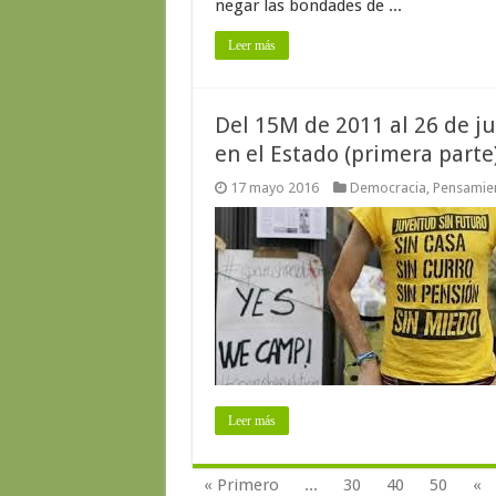
negar las bondades de ...
Leer más
Del 15M de 2011 al 26 de ju
en el Estado (primera parte
17 mayo 2016
Democracia
,
Pensamien
Leer más
« Primero
...
30
40
50
«