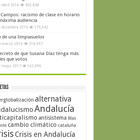
 abril 2016
400,848
 Campos: racismo de clase en horario
máxima audiencia
 diciembre 2016
379,942
o de una limpiasuelos
4 marzo 2016
318,997
secreto de que Susana Díaz tenga más
les que votos
2 mayo 2017
162,896
etas
alternativa
erglobalización
Andalucía
dalucismo
ticapitalismo
antisistema
Blas
cambio climático
cataluña
ante
isis
Crisis en Andalucía