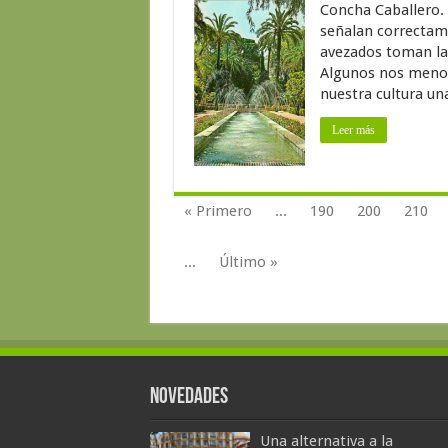
Concha Caballero. 
señalan correctame
avezados toman la 
Algunos nos menos
nuestra cultura un
Leer más
« Primero
...
190
200
210
...
Último »
Novedades
Una alternativa a la