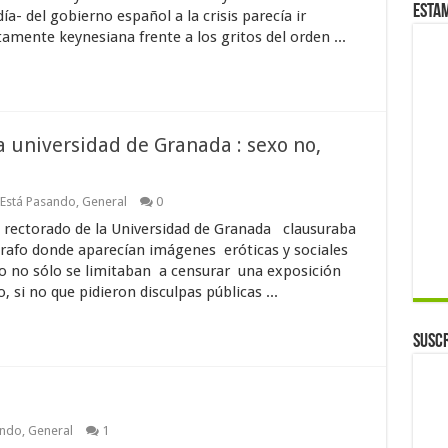
Esta
a- del gobierno español a la crisis parecía ir
mente keynesiana frente a los gritos del orden ...
la universidad de Granada : sexo no,
Está Pasando
,
General
0
l rectorado de la Universidad de Granada clausuraba
grafo donde aparecían imágenes eróticas y sociales
ro no sólo se limitaban a censurar una exposición
si no que pidieron disculpas públicas ...
Suscr
ando
,
General
1