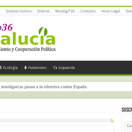
Quienes Somos
Enlaces
Moving P36
Contacto
Aviso Legal
Úne
Ecología
Feminismo
Izquierda
tenoligarcas pasan a la ofensiva contra España
Suscr