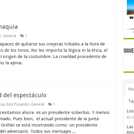
omaquia
o
,
General
1
paces de quitarse sus orejeras tribales a la hora de
o de los toros. No les importa la lógica ni la ética, el
Sigu
 el origen de la costumbre. La crueldad procedente de
no la ajena.
Po
d del espectáculo
Ta
cia
,
Está Pasando
,
General
1
Los
cesitamos ahora es un presidente soberbio. Y menos
26
ado. Pues bien, el actual presidente de la Junta
. Griñán se está mostrando como un presidente
Las
del adversario. Todos sus mensajes ...
Ama