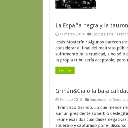
La España negra y la taur
11 marzo 2010
Ecología
,
Está Pasand
Jesús Mosterín / Algunos parecen inca
considerar el final del maltrato públic
sufrimiento ni la crueldad, sino sólo
la propia tribu sería aceptable, pero 
Leer más
Griñán&Cia o la baja calida
9 marzo 2010
Andalucismo
,
Democra
Francisco Garrido. Lo que menos ne
aún un presidente soberbio deslegitim
reúne esas dos cualidades negativas
soberbio y capturado por el discurso 