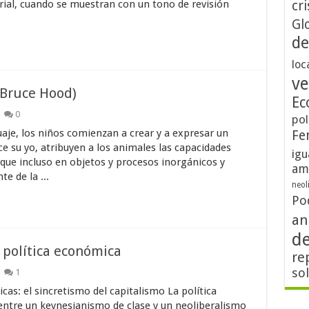
cri
torial, cuando se muestran con un tono de revisión
Gl
de
loc
ve
 Bruce Hood)
Ec
0
pol
e, los niños comienzan a crear y a expresar un
Fe
 su yo, atribuyen a los animales las capacidades
igu
que incluso en objetos y procesos inorgánicos y
am
e de la ...
neol
Po
an
d
a política económica
re
so
1
cas: el sincretismo del capitalismo La política
entre un keynesianismo de clase y un neoliberalismo