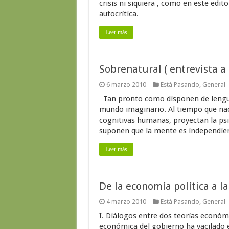
crisis ni siquiera , como en este edi
autocrítica.
Leer más
Sobrenatural ( entrevista a
6 marzo 2010
Está Pasando
,
General
Tan pronto como disponen de lenguaj
mundo imaginario. Al tiempo que nace
cognitivas humanas, proyectan la psi
suponen que la mente es independient
Leer más
De la economía política a l
4 marzo 2010
Está Pasando
,
General
I. Diálogos entre dos teorías económi
económica del gobierno ha vacilado 