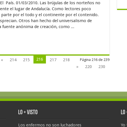
El País. 01/03/2010. Las brújulas de los norteños no
nte el lugar de Andalucía. Como lectores poco
parte por el todo y el continente por el contenido.
precian. Otros han hecho del universalismo de
a fuente anónima de creación, como ...
216
«
214
215
217
218
Página 216 de 239
»
220
230
Lo + Visto
Lo
Los enfermos no son luchadores
Yo 