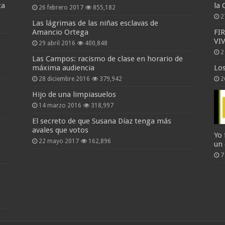
ta
la 
26 febrero 2017
855,182
2
Las lágrimas de las niñas esclavas de
Amancio Ortega
FI
VI
29 abril 2016
400,848
2
Las Campos: racismo de clase en horario de
máxima audiencia
Lo
28 diciembre 2016
379,942
2
Hijo de una limpiasuelos
14 marzo 2016
318,997
El secreto de que Susana Díaz tenga más
avales que votos
Yo 
22 mayo 2017
162,896
un
7