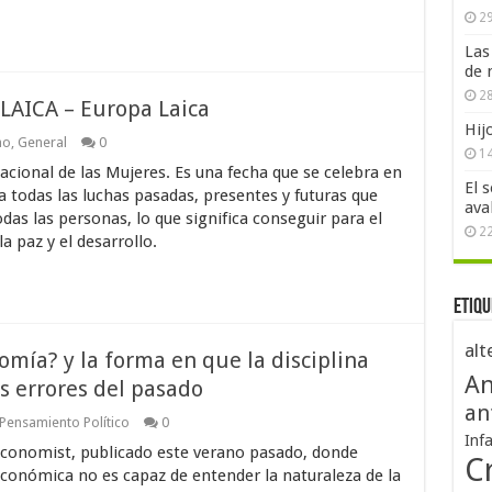
29
Las
de 
28
LAICA – Europa Laica
Hij
mo
,
General
0
1
nacional de las Mujeres. Es una fecha que se celebra en
El 
todas las luchas pasadas, presentes y futuras que
ava
das las personas, lo que significa conseguir para el
2
a paz y el desarrollo.
Etiqu
alt
mía? y la forma en que la disciplina
An
s errores del pasado
an
Pensamiento Político
0
Inf
Economist, publicado este verano pasado, donde
Cr
conómica no es capaz de entender la naturaleza de la