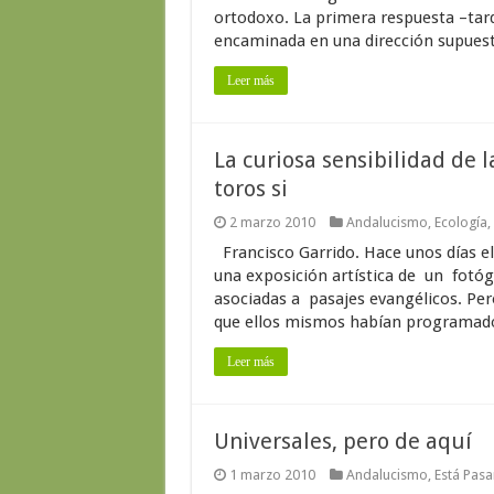
ortodoxo. La primera respuesta –tardí
encaminada en una dirección supuesta
Leer más
La curiosa sensibilidad de 
toros si
2 marzo 2010
Andalucismo
,
Ecología
,
Francisco Garrido. Hace unos días e
una exposición artística de un fotó
asociadas a pasajes evangélicos. Pe
que ellos mismos habían programado, 
Leer más
Universales, pero de aquí
1 marzo 2010
Andalucismo
,
Está Pas