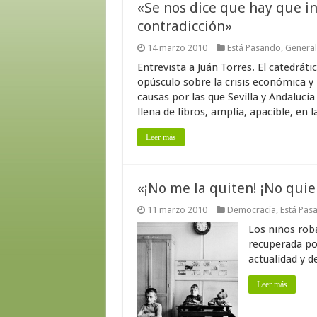
«Se nos dice que hay que in
contradicción»
14 marzo 2010
Está Pasando
,
General
Entrevista a Juán Torres. El catedrát
opúsculo sobre la crisis económica y
causas por las que Sevilla y Andaluc
llena de libros, amplia, apacible, en l
Leer más
«¡No me la quiten! ¡No quie
11 marzo 2010
Democracia
,
Está Pas
Los niños roba
recuperada po
actualidad y d
Leer más