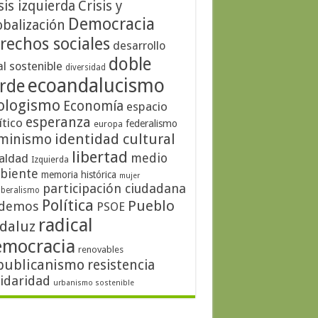
sis izquierda
Crisis y
Democracia
obalización
rechos sociales
desarrollo
doble
al sostenible
diversidad
ecoandalucismo
rde
ologismo
Economía
espacio
esperanza
ítico
federalismo
europa
identidad cultural
minismo
libertad
medio
aldad
Izquierda
biente
memoria histórica
mujer
participación ciudadana
iberalismo
Política
Pueblo
demos
PSOE
radical
daluz
emocracia
renovables
publicanismo
resistencia
lidaridad
urbanismo sostenible