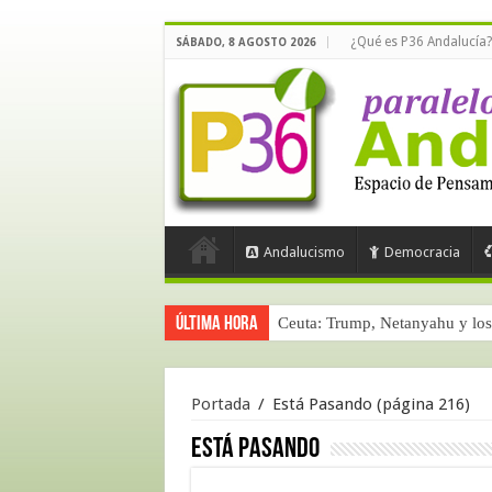
¿Qué es P36 Andalucía?
SÁBADO, 8 AGOSTO 2026
Andalucismo
Democracia
Última hora
Ceuta: Trump, Netanyahu y los 
Portada
/
Está Pasando
(página 216)
Está Pasando