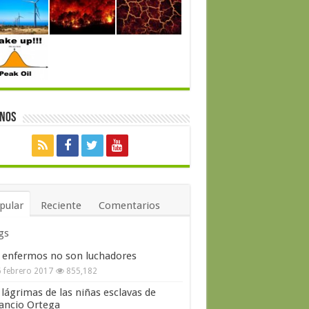
enos
pular
Reciente
Comentarios
gs
 enfermos no son luchadores
 febrero 2017
855,182
 lágrimas de las niñas esclavas de
ncio Ortega