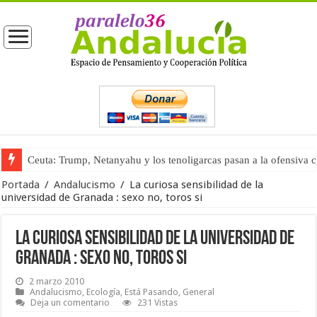
Ceuta: Trump, Netanyahu y los tenoligarcas pasan a la ofensiva 
La masificación turística (tercera parte)
Portada
/
Andalucismo
/
La curiosa sensibilidad de la
universidad de Granada : sexo no, toros si
La curiosa sensibilidad de la universidad de
Granada : sexo no, toros si
2 marzo 2010
Andalucismo
,
Ecología
,
Está Pasando
,
General
Deja un comentario
231 Vistas