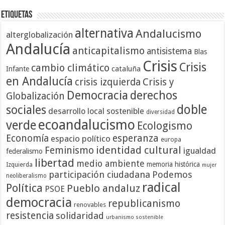
Etiquetas
alternativa
Andalucismo
alterglobalización
Andalucía
anticapitalismo
antisistema
Blas
Crisis
Crisis
cambio climático
cataluña
Infante
en Andalucía
crisis izquierda
Crisis y
Democracia
derechos
Globalización
doble
sociales
desarrollo local sostenible
diversidad
ecoandalucismo
verde
Ecologismo
Economía
esperanza
espacio político
europa
identidad cultural
Feminismo
igualdad
federalismo
libertad
medio ambiente
memoria histórica
Izquierda
mujer
participación ciudadana
Podemos
neoliberalismo
radical
Política
Pueblo andaluz
PSOE
democracia
republicanismo
renovables
resistencia
solidaridad
urbanismo sostenible