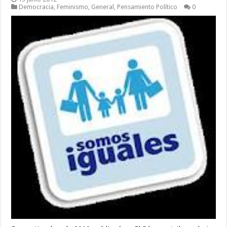
Democracia
,
Feminismo
,
General
,
Pensamiento Político
0