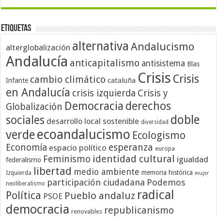
Etiquetas
alternativa
Andalucismo
alterglobalización
Andalucía
anticapitalismo
antisistema
Blas
Crisis
Crisis
cambio climático
cataluña
Infante
en Andalucía
crisis izquierda
Crisis y
Democracia
derechos
Globalización
doble
sociales
desarrollo local sostenible
diversidad
ecoandalucismo
verde
Ecologismo
Economía
esperanza
espacio político
europa
identidad cultural
Feminismo
igualdad
federalismo
libertad
medio ambiente
memoria histórica
Izquierda
mujer
participación ciudadana
Podemos
neoliberalismo
radical
Política
Pueblo andaluz
PSOE
democracia
republicanismo
renovables