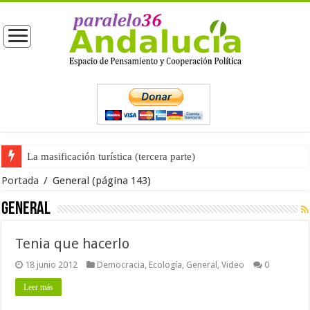
La masificación turística (tercera parte)
Portada
/
General
(página 143)
General
Tenia que hacerlo
18 junio 2012
Democracia
,
Ecología
,
General
,
Video
0
Leer más