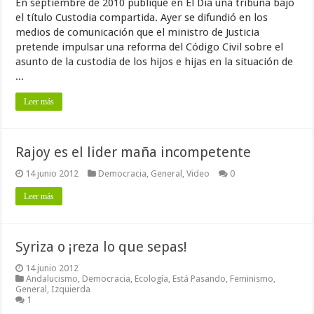
En septiembre de 2010 publiqué en El Día una tribuna bajo
el título Custodia compartida. Ayer se difundió en los
medios de comunicación que el ministro de Justicia
pretende impulsar una reforma del Código Civil sobre el
asunto de la custodia de los hijos e hijas en la situación de
...
Leer más
Rajoy es el lider maña incompetente
14 junio 2012
Democracia
,
General
,
Video
0
Leer más
Syriza o ¡reza lo que sepas!
14 junio 2012
Andalucismo
,
Democracia
,
Ecología
,
Está Pasando
,
Feminismo
,
General
,
Izquierda
1