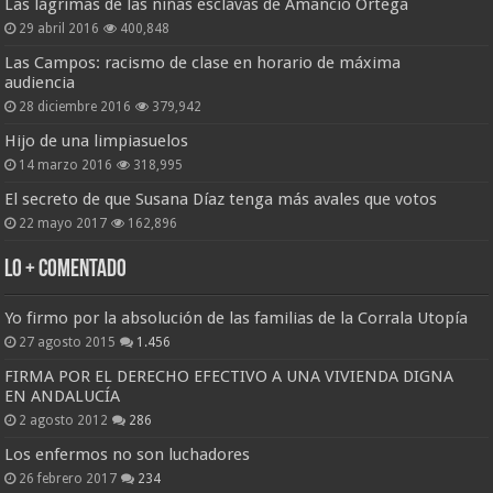
Las lágrimas de las niñas esclavas de Amancio Ortega
29 abril 2016
400,848
Las Campos: racismo de clase en horario de máxima
audiencia
28 diciembre 2016
379,942
Hijo de una limpiasuelos
14 marzo 2016
318,995
El secreto de que Susana Díaz tenga más avales que votos
22 mayo 2017
162,896
Lo + Comentado
Yo firmo por la absolución de las familias de la Corrala Utopía
27 agosto 2015
1.456
FIRMA POR EL DERECHO EFECTIVO A UNA VIVIENDA DIGNA
EN ANDALUCÍA
2 agosto 2012
286
Los enfermos no son luchadores
26 febrero 2017
234