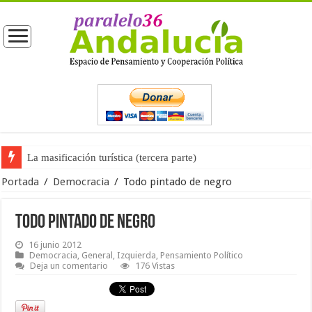
La masificación turística (tercera parte)
La opinión pública ante las próximas elecciones generales
Portada
/
Democracia
/
Todo pintado de negro
Todo pintado de negro
16 junio 2012
Democracia
,
General
,
Izquierda
,
Pensamiento Político
Deja un comentario
176 Vistas