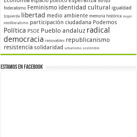
Economía
esperanza
espacio político
europa
identidad cultural
Feminismo
igualdad
federalismo
libertad
medio ambiente
memoria histórica
Izquierda
mujer
participación ciudadana
Podemos
neoliberalismo
radical
Política
Pueblo andaluz
PSOE
democracia
republicanismo
renovables
resistencia
solidaridad
urbanismo sostenible
Estamos en Facebook