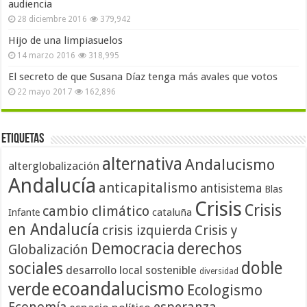
audiencia
28 diciembre 2016
379,942
Hijo de una limpiasuelos
14 marzo 2016
318,995
El secreto de que Susana Díaz tenga más avales que votos
22 mayo 2017
162,896
Etiquetas
alternativa
Andalucismo
alterglobalización
Andalucía
anticapitalismo
antisistema
Blas
Crisis
Crisis
cambio climático
cataluña
Infante
en Andalucía
crisis izquierda
Crisis y
Democracia
derechos
Globalización
doble
sociales
desarrollo local sostenible
diversidad
ecoandalucismo
verde
Ecologismo