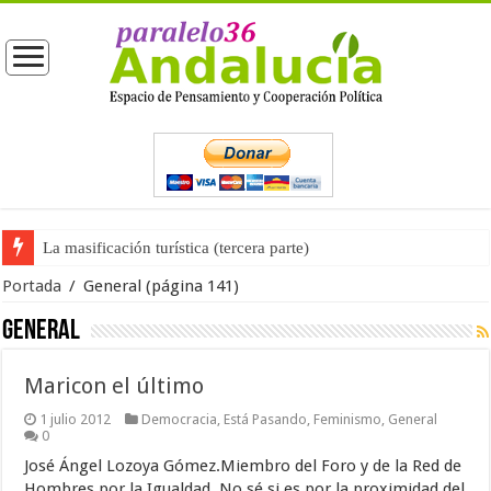
La masificación turística (tercera parte)
Portada
/
General
(página 141)
General
Maricon el último
1 julio 2012
Democracia
,
Está Pasando
,
Feminismo
,
General
0
José Ángel Lozoya Gómez.Miembro del Foro y de la Red de
Hombres por la Igualdad. No sé si es por la proximidad del