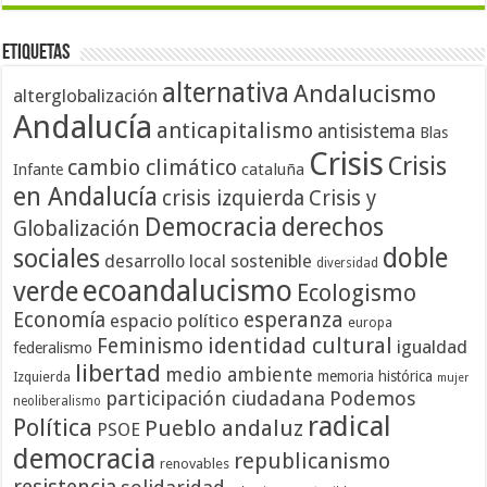
Etiquetas
alternativa
Andalucismo
alterglobalización
Andalucía
anticapitalismo
antisistema
Blas
Crisis
Crisis
cambio climático
cataluña
Infante
en Andalucía
crisis izquierda
Crisis y
Democracia
derechos
Globalización
doble
sociales
desarrollo local sostenible
diversidad
ecoandalucismo
verde
Ecologismo
Economía
esperanza
espacio político
europa
identidad cultural
Feminismo
igualdad
federalismo
libertad
medio ambiente
memoria histórica
Izquierda
mujer
participación ciudadana
Podemos
neoliberalismo
radical
Política
Pueblo andaluz
PSOE
democracia
republicanismo
renovables