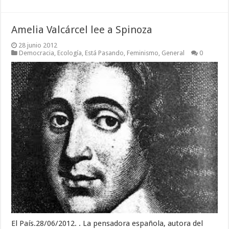
Amelia Valcárcel lee a Spinoza
28 junio 2012
Democracia
,
Ecología
,
Está Pasando
,
Feminismo
,
General
0
El País.28/06/2012. . La pensadora española, autora del