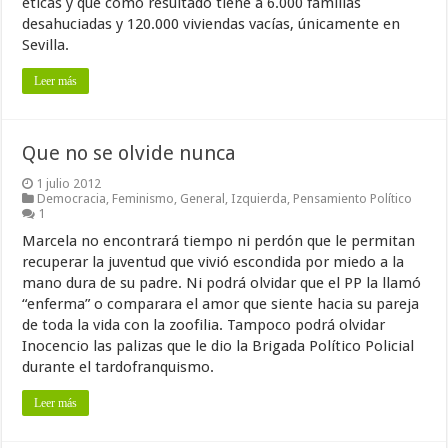
éticas y que como resultado tiene a 6.000 familias
desahuciadas y 120.000 viviendas vacías, únicamente en
Sevilla.
Leer más
Que no se olvide nunca
1 julio 2012
Democracia
,
Feminismo
,
General
,
Izquierda
,
Pensamiento Político
1
Marcela no encontrará tiempo ni perdón que le permitan
recuperar la juventud que vivió escondida por miedo a la
mano dura de su padre. Ni podrá olvidar que el PP la llamó
“enferma” o comparara el amor que siente hacia su pareja
de toda la vida con la zoofilia. Tampoco podrá olvidar
Inocencio las palizas que le dio la Brigada Político Policial
durante el tardofranquismo.
Leer más