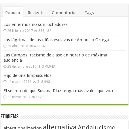
Popular
Reciente
Comentarios
Tags
Los enfermos no son luchadores
26 febrero 2017
855,182
Las lágrimas de las niñas esclavas de Amancio Ortega
29 abril 2016
400,848
Las Campos: racismo de clase en horario de máxima
audiencia
28 diciembre 2016
379,943
Hijo de una limpiasuelos
14 marzo 2016
318,998
El secreto de que Susana Díaz tenga más avales que votos
22 mayo 2017
162,899
Etiquetas
alternativa
Andalucismo
alterglobalización