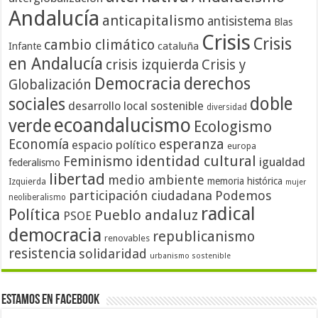
Andalucía
anticapitalismo
antisistema
Blas
Crisis
Crisis
cambio climático
cataluña
Infante
en Andalucía
crisis izquierda
Crisis y
Democracia
derechos
Globalización
doble
sociales
desarrollo local sostenible
diversidad
ecoandalucismo
verde
Ecologismo
Economía
esperanza
espacio político
europa
identidad cultural
Feminismo
igualdad
federalismo
libertad
medio ambiente
memoria histórica
Izquierda
mujer
participación ciudadana
Podemos
neoliberalismo
radical
Política
Pueblo andaluz
PSOE
democracia
republicanismo
renovables
resistencia
solidaridad
urbanismo sostenible
Estamos en Facebook