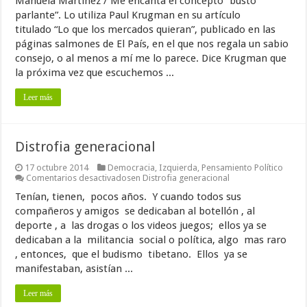
Manuela Martínez / Me encanta el concepto “busto
parlante”. Lo utiliza Paul Krugman en su artículo
titulado “Lo que los mercados quieran”, publicado en las
páginas salmones de El País, en el que nos regala un sabio
consejo, o al menos a mí me lo parece. Dice Krugman que
la próxima vez que escuchemos ...
Leer más
Distrofia generacional
17 octubre 2014
Democracia
,
Izquierda
,
Pensamiento Político
Comentarios desactivados
en Distrofia generacional
Tenían, tienen, pocos años. Y cuando todos sus
compañeros y amigos se dedicaban al botellón , al
deporte , a las drogas o los videos juegos; ellos ya se
dedicaban a la militancia social o política, algo mas raro
, entonces, que el budismo tibetano. Ellos ya se
manifestaban, asistían ...
Leer más