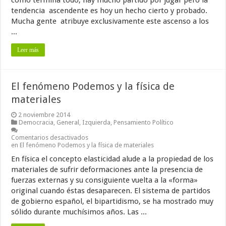
como termina todo, hay mucho partido por jugar pero la
tendencia ascendente es hoy un hecho cierto y probado.
Mucha gente atribuye exclusivamente este ascenso a los
...
Leer más
El fenómeno Podemos y la física de
materiales
2 noviembre 2014
Democracia
,
General
,
Izquierda
,
Pensamiento Político
Comentarios desactivados
en El fenómeno Podemos y la física de materiales
En física el concepto elasticidad alude a la propiedad de los
materiales de sufrir deformaciones ante la presencia de
fuerzas externas y su consiguiente vuelta a la «forma»
original cuando éstas desaparecen. El sistema de partidos
de gobierno español, el bipartidismo, se ha mostrado muy
sólido durante muchísimos años. Las ...