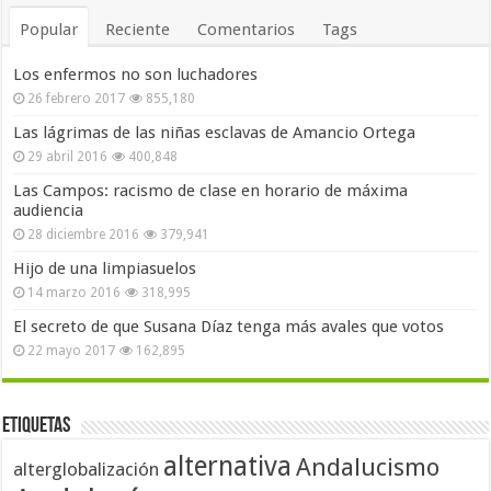
Popular
Reciente
Comentarios
Tags
Los enfermos no son luchadores
26 febrero 2017
855,180
Las lágrimas de las niñas esclavas de Amancio Ortega
29 abril 2016
400,848
Las Campos: racismo de clase en horario de máxima
audiencia
28 diciembre 2016
379,941
Hijo de una limpiasuelos
14 marzo 2016
318,995
El secreto de que Susana Díaz tenga más avales que votos
22 mayo 2017
162,895
Etiquetas
alternativa
Andalucismo
alterglobalización