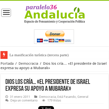
La masificación turística (tercera parte)
La opinión pública ante las próximas elecciones generales
Portada
/
Democracia
/
Dios los cría… «El presidente de Israel
expresa su apoyo a Mubarak»
Dios los cría… «El presidente de Israel
expresa su apoyo a Mubarak»
31 enero 2011
Democracia
,
Está Pasando
,
General
Deja un comentario
179 Vistas