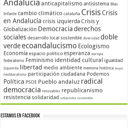
Andalucía
anticapitalismo
antisistema
Blas
Crisis
Crisis
cambio climático
cataluña
Infante
en Andalucía
crisis izquierda
Crisis y
Democracia
derechos
Globalización
doble
sociales
desarrollo local sostenible
diversidad
ecoandalucismo
verde
Ecologismo
Economía
esperanza
espacio político
europa
identidad cultural
Feminismo
igualdad
federalismo
libertad
medio ambiente
memoria histórica
Izquierda
mujer
participación ciudadana
Podemos
neoliberalismo
radical
Política
Pueblo andaluz
PSOE
democracia
republicanismo
renovables
resistencia
solidaridad
urbanismo sostenible
Estamos en Facebook