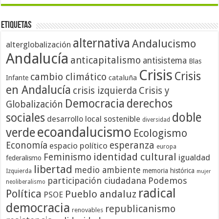
Etiquetas
alternativa
Andalucismo
alterglobalización
Andalucía
anticapitalismo
antisistema
Blas
Crisis
Crisis
cambio climático
cataluña
Infante
en Andalucía
crisis izquierda
Crisis y
Democracia
derechos
Globalización
doble
sociales
desarrollo local sostenible
diversidad
ecoandalucismo
verde
Ecologismo
Economía
esperanza
espacio político
europa
identidad cultural
Feminismo
igualdad
federalismo
libertad
medio ambiente
memoria histórica
Izquierda
mujer
participación ciudadana
Podemos
neoliberalismo
radical
Política
Pueblo andaluz
PSOE
democracia
republicanismo
renovables