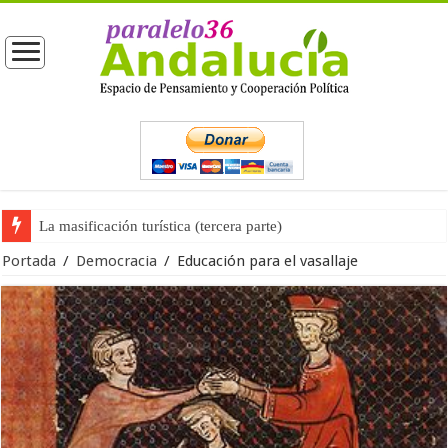
La masificación turística (tercera parte)
La opinión pública ante las próximas elecciones generales
Portada
/
Democracia
/
Educación para el vasallaje