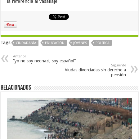
la referencia al vasallaje.
Tags
CIUDADANÍA
EDUCACIÓN
JÓVENES
POLÍTICA
Anterior
“yo no soy neonazi, soy español”
Siguiente
Viudas divorciadas sin derecho a
pensión
Relacionados