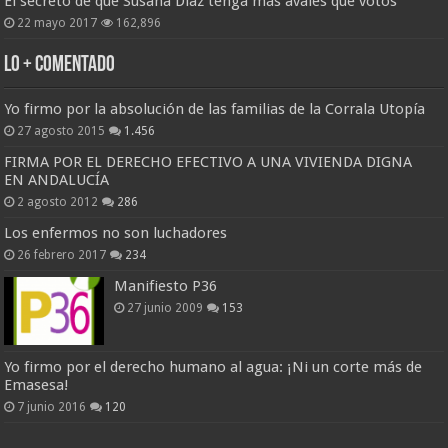
El secreto de que Susana Díaz tenga más avales que votos
22 mayo 2017
162,896
Lo + Comentado
Yo firmo por la absolución de las familias de la Corrala Utopía
27 agosto 2015
1.456
FIRMA POR EL DERECHO EFECTIVO A UNA VIVIENDA DIGNA
EN ANDALUCÍA
2 agosto 2012
286
Los enfermos no son luchadores
26 febrero 2017
234
Manifiesto P36
27 junio 2009
153
Yo firmo por el derecho humano al agua: ¡Ni un corte más de
Emasesa!
7 junio 2016
120