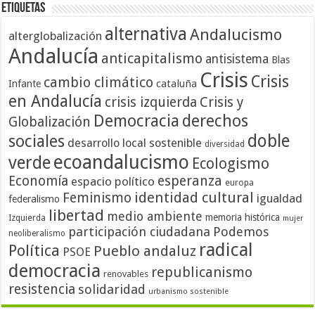
Etiquetas
alternativa
Andalucismo
alterglobalización
Andalucía
anticapitalismo
antisistema
Blas
Crisis
Crisis
cambio climático
cataluña
Infante
en Andalucía
crisis izquierda
Crisis y
Democracia
derechos
Globalización
doble
sociales
desarrollo local sostenible
diversidad
ecoandalucismo
verde
Ecologismo
Economía
esperanza
espacio político
europa
identidad cultural
Feminismo
igualdad
federalismo
libertad
medio ambiente
memoria histórica
Izquierda
mujer
participación ciudadana
Podemos
neoliberalismo
radical
Política
Pueblo andaluz
PSOE
democracia
republicanismo
renovables
resistencia
solidaridad
urbanismo sostenible