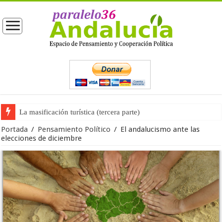
La masificación turística (tercera parte)
La opinión pública ante las próximas elecciones generales
Portada
/
Pensamiento Político
/
El andalucismo ante las
elecciones de diciembre