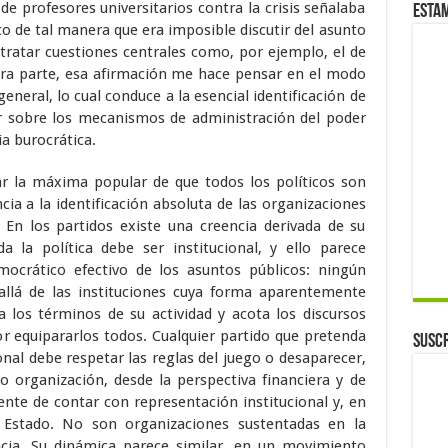
de profesores universitarios contra la crisis señalaba
Esta
co de tal manera que era imposible discutir del asunto
 tratar cuestiones centrales como, por ejemplo, el de
otra parte, esa afirmación me hace pensar en el modo
general, lo cual conduce a la esencial identificación de
nar sobre los mecanismos de administración del poder
ia burocrática.
r la máxima popular de que todos los políticos son
cia a la identificación absoluta de las organizaciones
. En los partidos existe una creencia derivada de su
a la política debe ser institucional, y ello parece
ocrático efectivo de los asuntos públicos: ningún
llá de las instituciones cuya forma aparentemente
ja los términos de su actividad y acota los discursos
r equipararlos todos. Cualquier partido que pretenda
Suscr
onal debe respetar las reglas del juego o desaparecer,
 organización, desde la perspectiva financiera y de
mente de contar con representación institucional y, en
 Estado. No son organizaciones sustentadas en la
encia. Su dinámica parece similar, en un movimiento