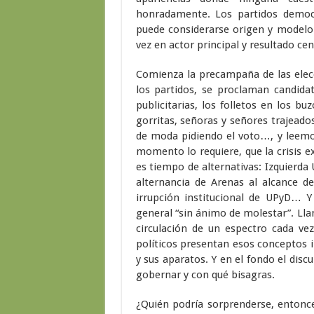
honradamente. Los partidos democr
puede considerarse origen y modelo 
vez en actor principal y resultado cen
Comienza la precampaña de las elec
los partidos, se proclaman candidat
publicitarias, los folletos en los bu
gorritas, señoras y señores trajead
de moda pidiendo el voto…, y leemo
momento lo requiere, que la crisis e
es tiempo de alternativas: Izquierda U
alternancia de Arenas al alcance d
irrupción institucional de UPyD… Y
general “sin ánimo de molestar”. Lla
circulación de un espectro cada ve
políticos presentan esos conceptos i
y sus aparatos. Y en el fondo el disc
gobernar y con qué bisagras.
¿Quién podría sorprenderse, entonce