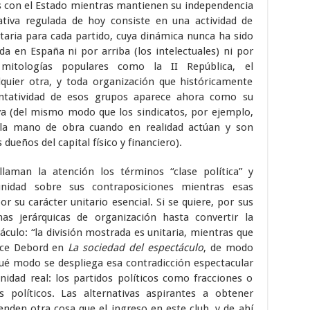
s con el Estado mientras mantienen su independencia
tiva regulada de hoy consiste en una actividad de
citaria para cada partido, cuya dinámica nunca ha sido
 en España ni por arriba (los intelectuales) ni por
mitologías populares como la II República, el
lquier otra, y toda organización que históricamente
entatividad de esos grupos aparece ahora como su
a (del mismo modo que los sindicatos, por ejemplo,
la mano de obra cuando en realidad actúan y son
ueños del capital físico y financiero).
aman la atención los términos “clase política” y
 unidad sobre sus contraposiciones mientras esas
r su carácter unitario esencial. Si se quiere, por sus
s jerárquicas de organización hasta convertir la
culo: “la división mostrada es unitaria, mientras que
dice Debord en
La sociedad del espectáculo
, de modo
ué modo se despliega esa contradicción espectacular
idad real: los partidos políticos como fracciones o
s políticos. Las alternativas aspirantes a obtener
enden otra cosa que el ingreso en este club, y de ahí