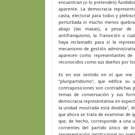
encuentran (o lo pretenden) fundido
aparente. La democracia representa
casta, electoral para todos y plebis
perturbada ni mucho menos quebrada
abajo (las masas), a pesar de 
antifranquismo, la Transición o cua
haya reclamado para sí la repres
mecanismo de gestión administrativ
aparecen como representantes de 
reconocidos como sus dueños por los d
Es en ese sentido en el que me ll
“pluripartidismo”, que edifica su
contraposiciones son contradichas po
temas de conversación y sus forma
democracia representativa en espectá
la unidad mostrada está dividida”, 
que ahora se trata de examinar de q
que, de hecho, corresponde a una un
corrientes del partido único de lo
representación institucional no pret