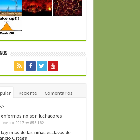
enos
pular
Reciente
Comentarios
gs
 enfermos no son luchadores
 febrero 2017
855,182
 lágrimas de las niñas esclavas de
ncio Ortega