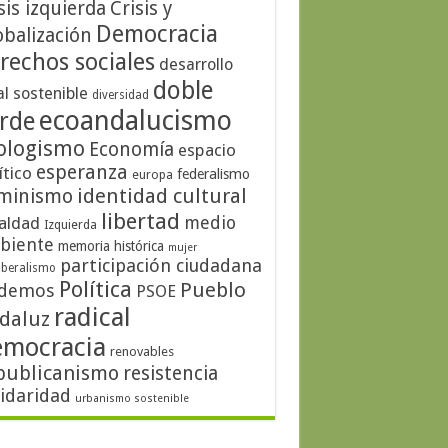
sis izquierda
Crisis y
Democracia
obalización
rechos sociales
desarrollo
doble
al sostenible
diversidad
ecoandalucismo
rde
ologismo
Economía
espacio
esperanza
ítico
federalismo
europa
identidad cultural
minismo
libertad
medio
aldad
Izquierda
biente
memoria histórica
mujer
participación ciudadana
iberalismo
Política
Pueblo
demos
PSOE
radical
daluz
emocracia
renovables
publicanismo
resistencia
lidaridad
urbanismo sostenible