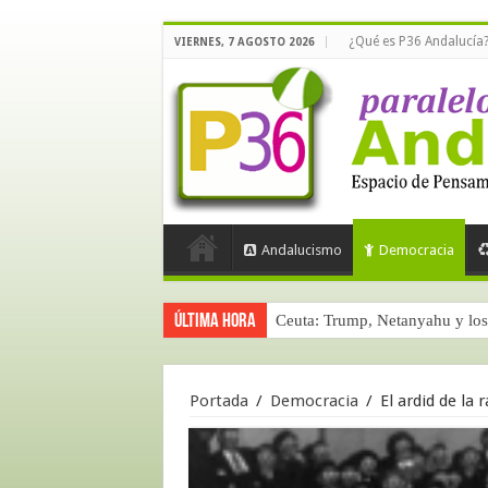
¿Qué es P36 Andalucía
VIERNES, 7 AGOSTO 2026
Andalucismo
Democracia
Última hora
La masificación turística (terce
Portada
/
Democracia
/
El ardid de la 