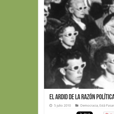
El ardid de la razón polític
5 julio 2010
Democracia
,
Está Pasa