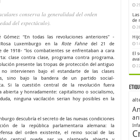
29
taculares conserva la generalidad del orden
Las
de 
edad del espectáculo
).
28
é Gómez: “En todas las revoluciones anteriores” -
Hij
a Rosa Luxemburgo en la
Rote Fahne
del 21 de
1
e de 1918- “los combatientes se enfrentaban a cara
El 
rta: clase contra clase, programa contra programa.
ava
olución presente las tropas de protección del antiguo
2
no intervienen bajo el estandarte de las clases
tes, sino bajo la bandera de un partido social-
a. Si la cuestión central de la revolución fuera
Etiqu
a abierta y honradamente: capitalismo o socialismo,
duda, ninguna vacilación serian hoy posibles en la
alt
An
an
emburgo descubría el secreto de las nuevas condiciones
ción de la república parlamentaria alemana: la
Inf
Cr
fensa del orden existente, el reino social de las
tión central puede ser ya planteada abierta y