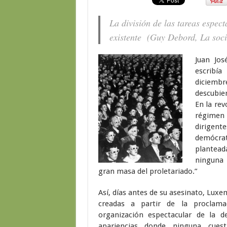
La división de las tareas espec
existente (Guy Debord,
La soci
Juan Jos
escribí
diciembr
descubie
En la rev
régimen 
dirigen
demócrat
plantead
ninguna 
gran masa del proletariado.”
Así, días antes de su asesinato, Lux
creadas a partir de la proclama
organización espectacular de la de
apariencias donde ninguna cues