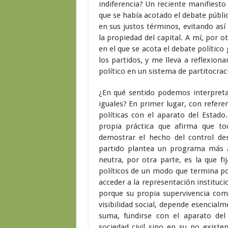
indiferencia? Un reciente manifiesto 
que se había acotado el debate públi
en sus justos términos, evitando así
la propiedad del capital. A mí, por 
en el que se acota el debate político 
los partidos, y me lleva a reflexio
político en un sistema de partitocrac
¿En qué sentido podemos interpreta
iguales? En primer lugar, con referen
políticas con el aparato del Estado
propia práctica que afirma que tod
demostrar el hecho del control dem
partido plantea un programa más a
neutra, por otra parte, es la que fi
políticos de un modo que termina po
acceder a la representación instituci
porque su propia supervivencia como
visibilidad social, depende esencial
suma, fundirse con el aparato del
sociedad civil sino en su no exist