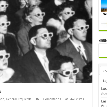
Sigu
Po
Ta
Los
a
26
ndo
,
General
,
Izquierda
5 Comentarios
443 Vistas
Las
Ama