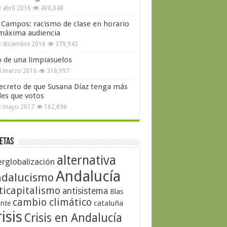
 abril 2016
400,848
 Campos: racismo de clase en horario
máxima audiencia
 diciembre 2016
379,942
o de una limpiasuelos
4 marzo 2016
318,997
secreto de que Susana Díaz tenga más
les que votos
2 mayo 2017
162,896
etas
alternativa
erglobalización
Andalucía
dalucismo
ticapitalismo
antisistema
Blas
cambio climático
cataluña
ante
isis
Crisis en Andalucía