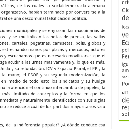
cri
áticos, de los cuales la socialdemocracia alemana
Gl
organizativo, habían terminado por convertirse a la
de
tral de una descomunal falsificación política.
loc
ciones municipales y se engrasan las maquinarias de
ve
os y se multiplican las notas de prensa, las vallas
Ec
zones, carteles, pegatinas, camisetas, bolis, globos y
os estrechando manos por plazas y mercados, actores
pol
s y escuchamos que es necesario movilizarse, que el
Fe
xige acudir a las urnas masivamente y, lo que es más,
igu
nida y su refundación; ICV y Espacio Plural; el PP y la
am
e la mano; el PSOE y su segunda modernización; la
neol
 en medio de todo esto los sindicatos y su huelga
Po
ma la atención el continuo intercambio de papeles, la
an
z más limitado de conceptos y la forma en que los
d
nmediata y naturalmente identificados con sus siglas
urso se reduce a cuál de los partidos mayoritarios va a
re
so
s, de la indiferencia popular? ¿A dónde conduce esa