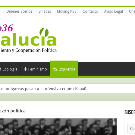
?
Quienes Somos
Enlaces
Moving P36
Contacto
Aviso Legal
Úne
Ecología
Feminismo
Izquierda
ra parte)
razón política
Suscr