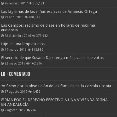
26 febrero 2017
855,181
Las lágrimas de las niñas esclavas de Amancio Ortega
29 abril 2016
400,848
Las Campos: racismo de clase en horario de máxima
audiencia
28 diciembre 2016
379,942
Hijo de una limpiasuelos
14 marzo 2016
318,995
El secreto de que Susana Díaz tenga más avales que votos
22 mayo 2017
162,896
Lo + Comentado
Yo firmo por la absolución de las familias de la Corrala Utopía
27 agosto 2015
1.456
FIRMA POR EL DERECHO EFECTIVO A UNA VIVIENDA DIGNA
EN ANDALUCÍA
2 agosto 2012
286