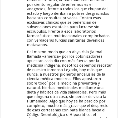
por ciento regular de enfermos es el
«negocio»; frente a todos los que chupan del
estado y luego deriban a pobres desgraciados
hacia sus consultas privadas. Contra esas
exclusivas clínicas que se benefician de
subvenciones estatales para lucrarse sin
escrúpulos. Frente a esos laboratorios
farmacéuticos multinacionales compinchados
con verdaderas furcias sanitarias devenidas
matasanos.
Del mismo modo que en Abya Yala (la mal
llamada «américa» por los colonizadores)
apuestan cada día con más fuerza por la
medicina indígena, nosotros debemos rescatar
de nuestro inmenso Legado, hoy más que
nunca, a nuestros pioneros andalusíes de la
ciencia médica moderna. Ellos apostaron
sobre todo`por la medicina preventiva y
natural, hierbas medicinales mediante una
dieta y hábitos de vida saludables. Pero más
que ninguna otra cosa, sin perder de vista la
Humanidad. Algo que hoy se ha perdido por
completo, mucho más grave que el desprecio
de esas cortesanas con bata blanca hacia el
Código Deontológico o Hipocrático: el