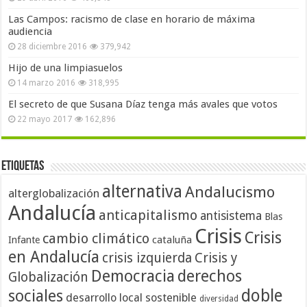
Las Campos: racismo de clase en horario de máxima
audiencia
28 diciembre 2016
379,942
Hijo de una limpiasuelos
14 marzo 2016
318,995
El secreto de que Susana Díaz tenga más avales que votos
22 mayo 2017
162,896
Etiquetas
alternativa
Andalucismo
alterglobalización
Andalucía
anticapitalismo
antisistema
Blas
Crisis
Crisis
cambio climático
cataluña
Infante
en Andalucía
crisis izquierda
Crisis y
Democracia
derechos
Globalización
doble
sociales
desarrollo local sostenible
diversidad