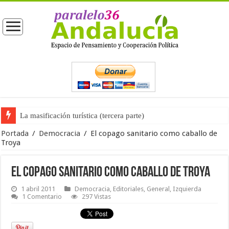
La masificación turística (tercera parte)
La opinión pública ante las próximas elecciones generales
Portada
/
Democracia
/
El copago sanitario como caballo de
Troya
El copago sanitario como caballo de Troya
1 abril 2011
Democracia
,
Editoriales
,
General
,
Izquierda
1 Comentario
297 Vistas