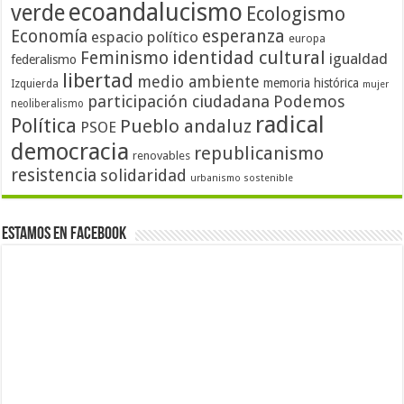
ecoandalucismo
verde
Ecologismo
Economía
esperanza
espacio político
europa
identidad cultural
Feminismo
igualdad
federalismo
libertad
medio ambiente
memoria histórica
Izquierda
mujer
participación ciudadana
Podemos
neoliberalismo
radical
Política
Pueblo andaluz
PSOE
democracia
republicanismo
renovables
resistencia
solidaridad
urbanismo sostenible
Estamos en Facebook