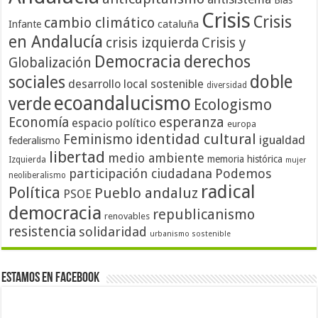
Crisis
Crisis
cambio climático
cataluña
Infante
en Andalucía
crisis izquierda
Crisis y
Democracia
derechos
Globalización
doble
sociales
desarrollo local sostenible
diversidad
ecoandalucismo
verde
Ecologismo
Economía
esperanza
espacio político
europa
identidad cultural
Feminismo
igualdad
federalismo
libertad
medio ambiente
memoria histórica
Izquierda
mujer
participación ciudadana
Podemos
neoliberalismo
radical
Política
Pueblo andaluz
PSOE
democracia
republicanismo
renovables
resistencia
solidaridad
urbanismo sostenible
Estamos en Facebook