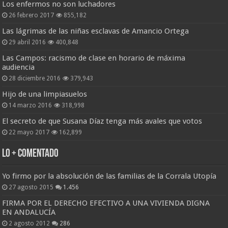
Los enfermos no son luchadores
26 febrero 2017
855,182
Las lágrimas de las niñas esclavas de Amancio Ortega
29 abril 2016
400,848
Las Campos: racismo de clase en horario de máxima
audiencia
28 diciembre 2016
379,943
Hijo de una limpiasuelos
14 marzo 2016
318,998
El secreto de que Susana Díaz tenga más avales que votos
22 mayo 2017
162,899
Lo + Comentado
Yo firmo por la absolución de las familias de la Corrala Utopía
27 agosto 2015
1.456
FIRMA POR EL DERECHO EFECTIVO A UNA VIVIENDA DIGNA
EN ANDALUCÍA
2 agosto 2012
286