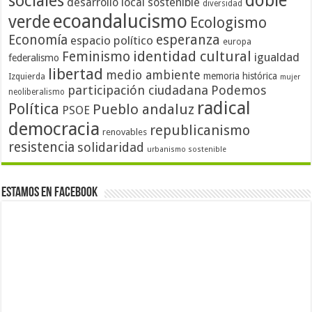
doble
sociales
desarrollo local sostenible
diversidad
ecoandalucismo
verde
Ecologismo
Economía
esperanza
espacio político
europa
identidad cultural
Feminismo
igualdad
federalismo
libertad
medio ambiente
memoria histórica
Izquierda
mujer
participación ciudadana
Podemos
neoliberalismo
radical
Política
Pueblo andaluz
PSOE
democracia
republicanismo
renovables
resistencia
solidaridad
urbanismo sostenible
Estamos en Facebook