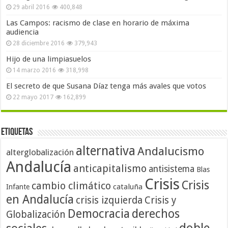
29 abril 2016
400,848
Las Campos: racismo de clase en horario de máxima
audiencia
28 diciembre 2016
379,943
Hijo de una limpiasuelos
14 marzo 2016
318,998
El secreto de que Susana Díaz tenga más avales que votos
22 mayo 2017
162,899
Etiquetas
alternativa
Andalucismo
alterglobalización
Andalucía
anticapitalismo
antisistema
Blas
Crisis
Crisis
cambio climático
cataluña
Infante
en Andalucía
crisis izquierda
Crisis y
Democracia
derechos
Globalización