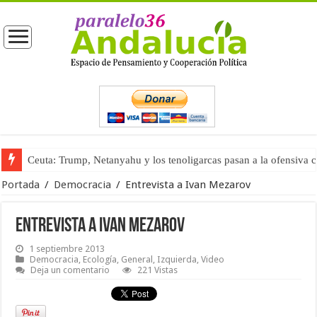
Ceuta: Trump, Netanyahu y los tenoligarcas pasan a la ofensiva 
La masificación turística (tercera parte)
Portada
/
Democracia
/
Entrevista a Ivan Mezarov
Entrevista a Ivan Mezarov
1 septiembre 2013
Democracia
,
Ecología
,
General
,
Izquierda
,
Video
Deja un comentario
221 Vistas