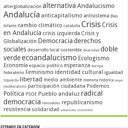
alternativa
Andalucismo
alterglobalización
Andalucía
anticapitalismo
antisistema
Blas
Crisis
Crisis
cambio climático
cataluña
Infante
en Andalucía
crisis izquierda
Crisis y
Democracia
derechos
Globalización
doble
sociales
desarrollo local sostenible
diversidad
ecoandalucismo
verde
Ecologismo
Economía
esperanza
espacio político
europa
identidad cultural
Feminismo
igualdad
federalismo
libertad
medio ambiente
memoria histórica
Izquierda
mujer
participación ciudadana
Podemos
neoliberalismo
radical
Política
Pueblo andaluz
PSOE
democracia
republicanismo
renovables
resistencia
solidaridad
urbanismo sostenible