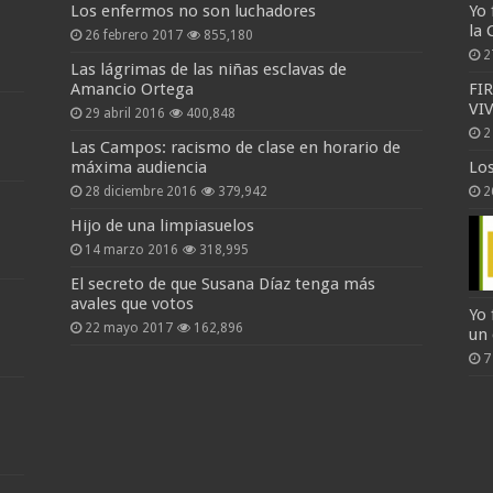
Los enfermos no son luchadores
Yo 
la 
26 febrero 2017
855,180
2
Las lágrimas de las niñas esclavas de
Amancio Ortega
FI
VI
29 abril 2016
400,848
2
Las Campos: racismo de clase en horario de
máxima audiencia
Lo
28 diciembre 2016
379,942
2
Hijo de una limpiasuelos
14 marzo 2016
318,995
El secreto de que Susana Díaz tenga más
avales que votos
Yo 
22 mayo 2017
162,896
un
7