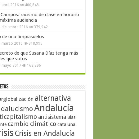
 abril 2016
400,848
 Campos: racismo de clase en horario
máxima audiencia
 diciembre 2016
379,942
o de una limpiasuelos
4 marzo 2016
318,995
secreto de que Susana Díaz tenga más
les que votos
2 mayo 2017
162,896
etas
alternativa
erglobalización
Andalucía
dalucismo
ticapitalismo
antisistema
Blas
cambio climático
cataluña
ante
isis
Crisis en Andalucía