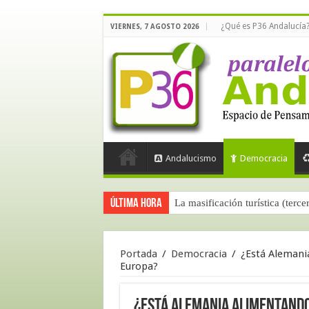
¿Qué es P36 Andalucía
VIERNES, 7 AGOSTO 2026
Andalucismo
Democracia
Última hora
La masificación turística (terce
Portada
/
Democracia
/
¿Está Alemania
Europa?
¿Está Alemania alimentando 