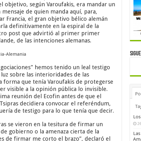
el objetivo, según Varoufakis, era mandar un
un mensaje de quien manda aquí, para,
Francia, el gran objetivo bélico alemán
rla definitivamente en la espiral de la
tro post que advirtió al primer primer
lande, de las intenciones alemanas.
Sigu
ociaciones” hemos tenido un leal testigo
luz sobre las interioridades de las
ca forma que tenía Varoufakis de protegerse
r visible a la opinión pública lo invisible.
Po
tima reunión del Ecofin antes de que el
 Tsipras decidiera convocar el referéndum,
Ta
uería de testigo para lo que tenía que decir.
Los
ras se vieron en la tesitura de firmar un
26
de gobierno o la amenaza cierta de la
Las
es de firmar me corto el brazo”, declaró el
Ama