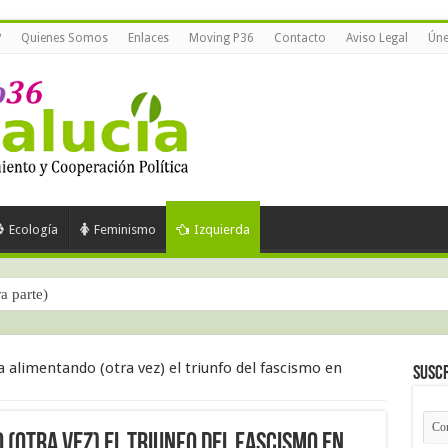
?
Quienes Somos
Enlaces
Moving P36
Contacto
Aviso Legal
Úne
Ecología
Feminismo
Izquierda
ra parte)
 alimentando (otra vez) el triunfo del fascismo en
Suscr
(otra vez) el triunfo del fascismo en