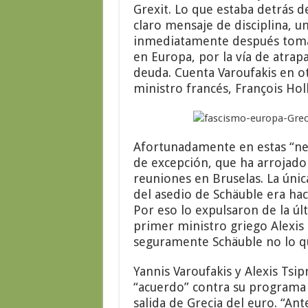
Grexit. Lo que estaba detrás d
claro mensaje de disciplina, 
inmediatamente después tomar 
en Europa, por la vía de atrapa
deuda. Cuenta Varoufakis en o
ministro francés, François Hol
Afortunadamente en estas “neg
de excepción, que ha arrojado 
reuniones en Bruselas. La úni
del asedio de
Schäuble era hace
Por eso lo expulsaron de la úl
primer ministro griego Alexis
seguramente
Schäuble
no lo q
Yannis Varoufakis y Alexis Tsip
“acuerdo” contra su programa 
salida de Grecia del euro. “Ant