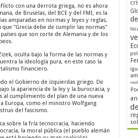
cri
flicto con una derrota griega, no es ahora
Gl
emana, de Bruselas, del BCE y del FMI, es la
de
arias amparadas en normas y leyes y reglas,
a que “Grecia debe de cumplir las normas”
loc
 países que son corte de Alemania y de los
ve
peos.
Ec
pol
izek, oculta bajo la forma de las normas y
Fe
uentra la ideología pura, en este caso la
italismo financiero.
igu
am
ado el Gobierno de izquierdas griego. De
neol
jo la apariencia de la ley y la burocracia, y
Po
es al cumplimiento del plan de una nueva
an
para Europa, como el ministro Wolfgang
d
struo del fascismo.
re
so
ca sobre la fría tecnocracia, haciendo
mocracia, la moral pública (el pueblo alemán
 está haciendo su gran coalición),