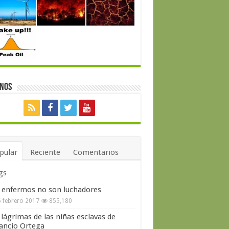
enos
pular
Reciente
Comentarios
gs
 enfermos no son luchadores
 febrero 2017
855,180
 lágrimas de las niñas esclavas de
ncio Ortega