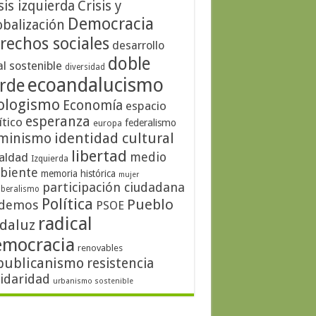
sis izquierda
Crisis y
Democracia
obalización
rechos sociales
desarrollo
doble
al sostenible
diversidad
ecoandalucismo
rde
ologismo
Economía
espacio
esperanza
ítico
federalismo
europa
identidad cultural
minismo
libertad
medio
aldad
Izquierda
biente
memoria histórica
mujer
participación ciudadana
iberalismo
Política
Pueblo
demos
PSOE
radical
daluz
emocracia
renovables
publicanismo
resistencia
lidaridad
urbanismo sostenible