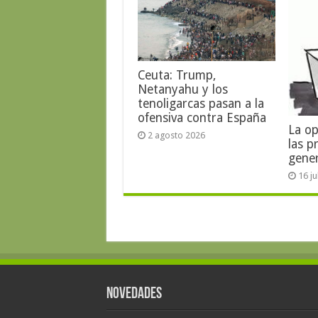
Ceuta: Trump,
Netanyahu y los
tenoligarcas pasan a la
ofensiva contra España
La op
2 agosto 2026
las p
gene
16 j
Novedades