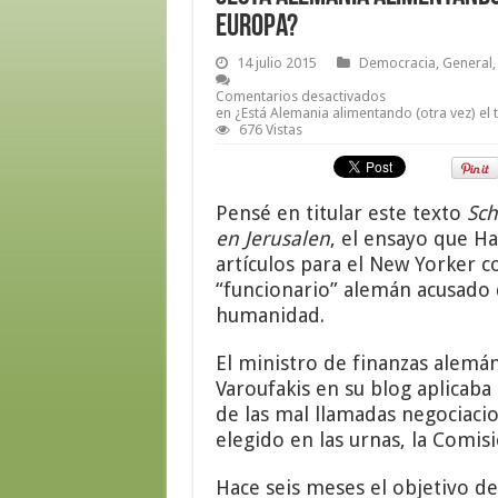
Europa?
14 julio 2015
Democracia
,
General
Comentarios desactivados
en ¿Está Alemania alimentando (otra vez) el 
676 Vistas
Pensé en titular este texto
Sc
en Jerusalen
, el ensayo que Ha
artículos para el New Yorker c
“funcionario” alemán acusado 
humanidad.
El ministro de finanzas alemá
Varoufakis en su blog aplicab
de las mal llamadas negociacio
elegido en las urnas, la Comis
Hace seis meses el objetivo de