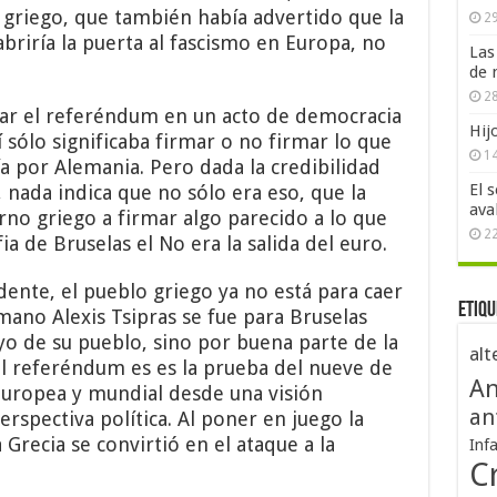
 griego, que también había advertido que la
29
abriría la puerta al fascismo en Europa, no
Las
de 
28
car el referéndum en un acto de democracia
Hij
Sí sólo significaba firmar o no firmar lo que
1
 por Alemania. Pero dada la credibilidad
El 
nada indica que no sólo era eso, que la
ava
erno griego a firmar algo parecido a lo que
2
a de Bruselas el No era la salida del euro.
nte, el pueblo griego ya no está para caer
Etiqu
mano Alexis Tsipras se fue para Bruselas
yo de su pueblo, sino por buena parte de la
alt
El referéndum es es la prueba del nueve de
An
 europea y mundial desde una visión
an
rspectiva política. Al poner en juego la
 Grecia se convirtió en el ataque a la
Inf
Cr