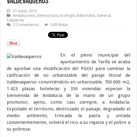
Valdevaqueros
31 mayo 2012
Andalucismo
,
Democracia
,
Ecología
,
Editoriales
,
General
,
Izquierda
3 Comentarios
549 Vistas
En el pleno municipal del
ayuntamiento de Tarifa se acaba
de aprobar una modificación del PGOU para cambiar la
calificación de no urbanizable del paraje litoral de
Valdevaqueros convirtiéndolo en urbanizable. 700.000 m2,
1.423 plazas hoteleras y 350 viviendas esperan la
bienvenida de Andalucía de la mano de un grupo
promotor, ajeno, como casi siempre, a Andalucía.
Expoliado el territorio, destrozado el paisaje, degradado el
medio ambiente, trincada la pasta y untada
convenientemente, volverá el rico a su riqueza y el pobre a
su pobreza.