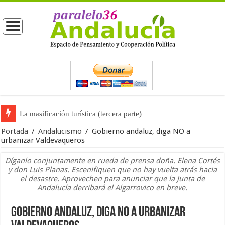
La masificación turística (tercera parte)
La opinión pública ante las próximas elecciones generales
Portada
/
Andalucismo
/
Gobierno andaluz, diga NO a
urbanizar Valdevaqueros
Díganlo conjuntamente en rueda de prensa doña. Elena Cortés
y don Luis Planas. Escenifiquen que no hay vuelta atrás hacia
el desastre. Aprovechen para anunciar que la Junta de
Andalucía derribará el Algarrovico en breve.
Gobierno andaluz, diga NO a urbanizar