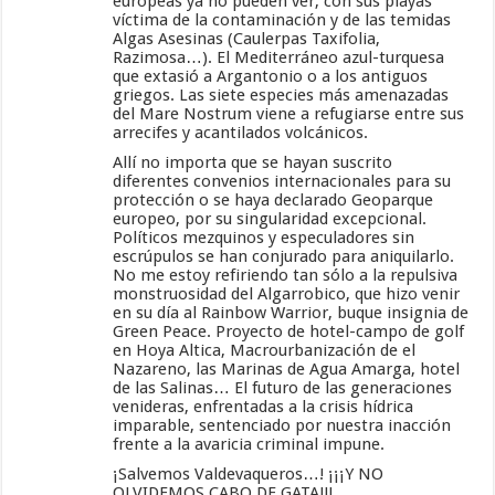
europeas ya no pueden ver, con sus playas
víctima de la contaminación y de las temidas
Algas Asesinas (Caulerpas Taxifolia,
Razimosa…). El Mediterráneo azul-turquesa
que extasió a Argantonio o a los antiguos
griegos. Las siete especies más amenazadas
del Mare Nostrum viene a refugiarse entre sus
arrecifes y acantilados volcánicos.
Allí no importa que se hayan suscrito
diferentes convenios internacionales para su
protección o se haya declarado Geoparque
europeo, por su singularidad excepcional.
Políticos mezquinos y especuladores sin
escrúpulos se han conjurado para aniquilarlo.
No me estoy refiriendo tan sólo a la repulsiva
monstruosidad del Algarrobico, que hizo venir
en su día al Rainbow Warrior, buque insignia de
Green Peace. Proyecto de hotel-campo de golf
en Hoya Altica, Macrourbanización de el
Nazareno, las Marinas de Agua Amarga, hotel
de las Salinas… El futuro de las generaciones
venideras, enfrentadas a la crisis hídrica
imparable, sentenciado por nuestra inacción
frente a la avaricia criminal impune.
¡Salvemos Valdevaqueros…! ¡¡¡Y NO
OLVIDEMOS CABO DE GATA!!!