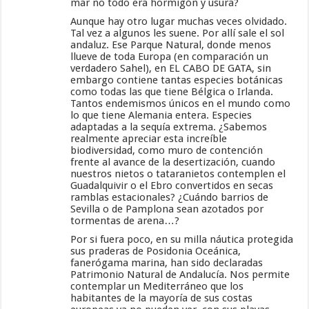
mar no todo era hormigón y usura?
Aunque hay otro lugar muchas veces olvidado.
Tal vez a algunos les suene. Por allí sale el sol
andaluz. Ese Parque Natural, donde menos
llueve de toda Europa (en comparación un
verdadero Sahel), en EL CABO DE GATA, sin
embargo contiene tantas especies botánicas
como todas las que tiene Bélgica o Irlanda.
Tantos endemismos únicos en el mundo como
lo que tiene Alemania entera. Especies
adaptadas a la sequía extrema. ¿Sabemos
realmente apreciar esta increíble
biodiversidad, como muro de contención
frente al avance de la desertización, cuando
nuestros nietos o tataranietos contemplen el
Guadalquivir o el Ebro convertidos en secas
ramblas estacionales? ¿Cuándo barrios de
Sevilla o de Pamplona sean azotados por
tormentas de arena…?
Por si fuera poco, en su milla náutica protegida
sus praderas de Posidonia Oceánica,
fanerógama marina, han sido declaradas
Patrimonio Natural de Andalucía. Nos permite
contemplar un Mediterráneo que los
habitantes de la mayoría de sus costas