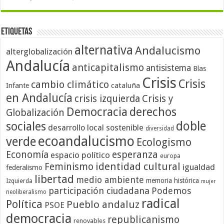
Etiquetas
alternativa
Andalucismo
alterglobalización
Andalucía
anticapitalismo
antisistema
Blas
Crisis
Crisis
cambio climático
cataluña
Infante
en Andalucía
crisis izquierda
Crisis y
Democracia
derechos
Globalización
doble
sociales
desarrollo local sostenible
diversidad
ecoandalucismo
verde
Ecologismo
Economía
esperanza
espacio político
europa
identidad cultural
Feminismo
igualdad
federalismo
libertad
medio ambiente
memoria histórica
Izquierda
mujer
participación ciudadana
Podemos
neoliberalismo
radical
Política
Pueblo andaluz
PSOE
democracia
republicanismo
renovables