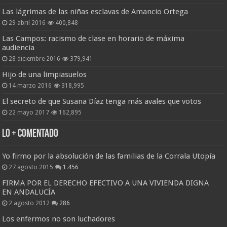
Las lágrimas de las niñas esclavas de Amancio Ortega
29 abril 2016
400,848
Las Campos: racismo de clase en horario de máxima
audiencia
28 diciembre 2016
379,941
Hijo de una limpiasuelos
14 marzo 2016
318,995
El secreto de que Susana Díaz tenga más avales que votos
22 mayo 2017
162,895
Lo + Comentado
Yo firmo por la absolución de las familias de la Corrala Utopía
27 agosto 2015
1.456
FIRMA POR EL DERECHO EFECTIVO A UNA VIVIENDA DIGNA
EN ANDALUCÍA
2 agosto 2012
286
Los enfermos no son luchadores