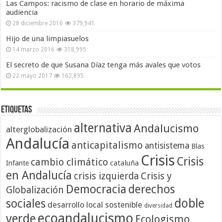
Las Campos: racismo de clase en horario de máxima
audiencia
28 diciembre 2016
379,941
Hijo de una limpiasuelos
14 marzo 2016
318,995
El secreto de que Susana Díaz tenga más avales que votos
22 mayo 2017
162,895
Etiquetas
alternativa
Andalucismo
alterglobalización
Andalucía
anticapitalismo
antisistema
Blas
Crisis
Crisis
cambio climático
cataluña
Infante
en Andalucía
crisis izquierda
Crisis y
Democracia
derechos
Globalización
doble
sociales
desarrollo local sostenible
diversidad
ecoandalucismo
verde
Ecologismo