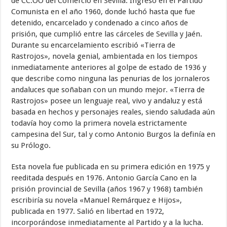
de CC.OO del Comercio en Sevilla. Ingresó en el Partido
Comunista en el año 1960, donde luchó hasta que fue
detenido, encarcelado y condenado a cinco años de
prisión, que cumplió entre las cárceles de Sevilla y Jaén.
Durante su encarcelamiento escribió «Tierra de
Rastrojos», novela genial, ambientada en los tiempos
inmediatamente anteriores al golpe de estado de 1936 y
que describe como ninguna las penurias de los jornaleros
andaluces que soñaban con un mundo mejor. «Tierra de
Rastrojos» posee un lenguaje real, vivo y andaluz y está
basada en hechos y personajes reales, siendo saludada aún
todavía hoy como la primera novela estrictamente
campesina del Sur, tal y como Antonio Burgos la definía en
su Prólogo.
Esta novela fue publicada en su primera edición en 1975 y
reeditada después en 1976. Antonio García Cano en la
prisión provincial de Sevilla (años 1967 y 1968) también
escribiría su novela «Manuel Remárquez e Hijos»,
publicada en 1977. Salió en libertad en 1972,
incorporándose inmediatamente al Partido y a la lucha.