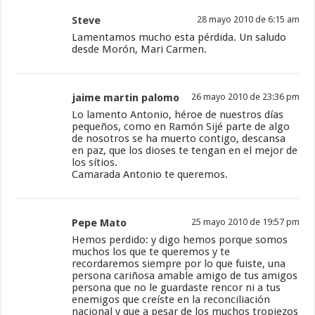
Steve
28 mayo 2010 de 6:15 am
Lamentamos mucho esta pérdida. Un saludo
desde Morón, Mari Carmen.
jaime martin palomo
26 mayo 2010 de 23:36 pm
Lo lamento Antonio, héroe de nuestros días
pequeños, como en Ramón Sijé parte de algo
de nosotros se ha muerto contigo, descansa
en paz, que los dioses te tengan en el mejor de
los sítios.
Camarada Antonio te queremos.
Pepe Mato
25 mayo 2010 de 19:57 pm
Hemos perdido: y digo hemos porque somos
muchos los que te queremos y te
recordaremos siempre por lo que fuiste, una
persona cariñosa amable amigo de tus amigos
persona que no le guardaste rencor ni a tus
enemigos que creíste en la reconciliación
nacional y que a pesar de los muchos tropiezos