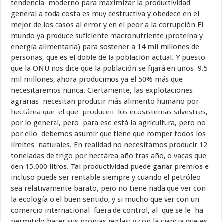
tendencia moderno para maximizar la productividad
general a toda costa es muy destructiva y obedece en el
mejor de los casos al error y en el peor a la corrupción El
mundo ya produce suficiente macronutriente (proteína y
energía alimentaria) para sostener a 14 mil millones de
personas, que es el doble de la población actual. Y puesto
que la ONU nos dice que la población se fijará en unos 9.5
mil millones, ahora producimos ya el 50% más que
necesitaremos nunca. Ciertamente, las explotaciones
agrarias necesitan producir más alimento humano por
hectárea que el que producen los ecosistemas silvestres,
por lo general, pero para eso está la agricultura, pero no
por ello debemos asumir que tiene que romper todos los
límites naturales. En realidad no necesitamos producir 12
toneladas de trigo por hectárea año tras año, o vacas que
den 15.000 litros. Tal productividad puede ganar premios e
incluso puede ser rentable siempre y cuando el petróleo
sea relativamente barato, pero no tiene nada que ver con
la ecología o el buen sentido, y si mucho que ver con un
comercio internacional fuera de control, al que se le ha
permitido hacer sus propias reglas; y con la ciencia que es