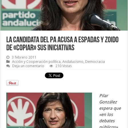
La candidata del PA acusa a Espadas y Zoido
de «copiar» sus iniciativas
3 febrero 2011
Acción y Cooperación política
,
Andalucismo
,
Democracia
Deja un comentario
210 Vistas
Pilar
González
espera que
«en los
debates
públicos»