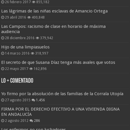
26 febrero 2017
855,182
Las lágrimas de las niñas esclavas de Amancio Ortega
29 abril 2016
400,848
Las Campos: racismo de clase en horario de máxima
audiencia
28 diciembre 2016
379,942
Hijo de una limpiasuelos
14 marzo 2016
318,997
El secreto de que Susana Díaz tenga más avales que votos
22 mayo 2017
162,896
Lo + Comentado
Yo firmo por la absolución de las familias de la Corrala Utopía
27 agosto 2015
1.456
FIRMA POR EL DERECHO EFECTIVO A UNA VIVIENDA DIGNA
EN ANDALUCÍA
2 agosto 2012
286
Los enfermos no son luchadores