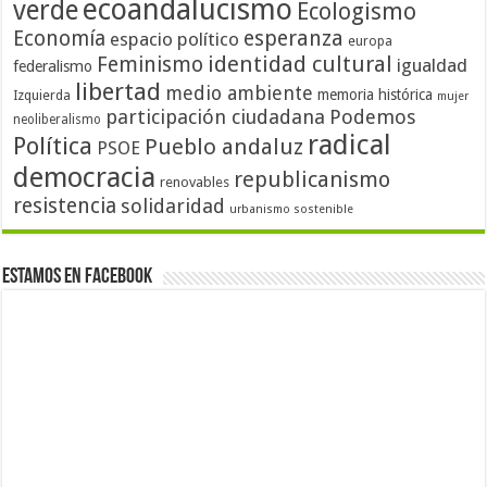
ecoandalucismo
verde
Ecologismo
Economía
esperanza
espacio político
europa
identidad cultural
Feminismo
igualdad
federalismo
libertad
medio ambiente
memoria histórica
Izquierda
mujer
participación ciudadana
Podemos
neoliberalismo
radical
Política
Pueblo andaluz
PSOE
democracia
republicanismo
renovables
resistencia
solidaridad
urbanismo sostenible
Estamos en Facebook