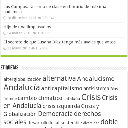
Las Campos: racismo de clase en horario de máxima
audiencia
28 diciembre 2016
379,942
Hijo de una limpiasuelos
14 marzo 2016
318,997
El secreto de que Susana Díaz tenga más avales que votos
22 mayo 2017
162,896
Etiquetas
alternativa
Andalucismo
alterglobalización
Andalucía
anticapitalismo
antisistema
Blas
Crisis
Crisis
cambio climático
cataluña
Infante
en Andalucía
crisis izquierda
Crisis y
Democracia
derechos
Globalización
doble
sociales
desarrollo local sostenible
diversidad