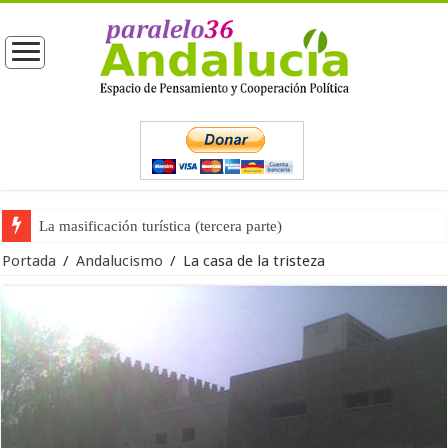
La masificación turística (tercera parte)
La opinión pública ante las próximas elecciones generales
Portada
/
Andalucismo
/
La casa de la tristeza