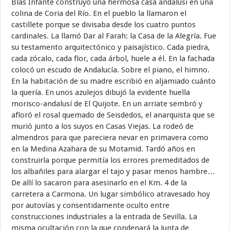
Blas Infante construyó una hermosa casa andalusí en una
colina de Coria del Río. En el pueblo la llamaron el
castillete porque se divisaba desde los cuatro puntos
cardinales. La llamó Dar al Farah: la Casa de la Alegría. Fue
su testamento arquitectónico y paisajístico. Cada piedra,
cada zócalo, cada flor, cada árbol, huele a él. En la fachada
colocó un escudo de Andalucía. Sobre el piano, el himno.
En la habitación de su madre escribió en aljamiado cuánto
la quería. En unos azulejos dibujó la evidente huella
morisco-andalusí de El Quijote. En un arriate sembró y
afloró el rosal quemado de Seisdedos, el anarquista que se
murió junto a los suyos en Casas Viejas. La rodeó de
almendros para que pareciera nevar en primavera como
en la Medina Azahara de su Motamid. Tardó años en
construirla porque permitía los errores premeditados de
los albañiles para alargar el tajo y pasar menos hambre…
De allí lo sacaron para asesinarlo en el Km. 4 de la
carretera a Carmona. Un lugar simbólico atravesado hoy
por autovías y consentidamente oculto entre
construcciones industriales a la entrada de Sevilla. La
misma ocultación con la que condenará la Junta de