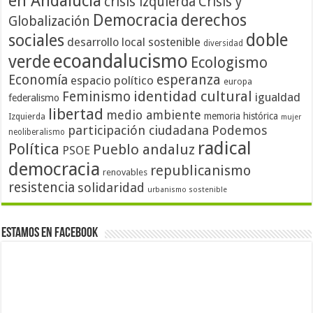
en Andalucía
crisis izquierda
Crisis y
Democracia
derechos
Globalización
doble
sociales
desarrollo local sostenible
diversidad
ecoandalucismo
verde
Ecologismo
Economía
esperanza
espacio político
europa
identidad cultural
Feminismo
igualdad
federalismo
libertad
medio ambiente
memoria histórica
Izquierda
mujer
participación ciudadana
Podemos
neoliberalismo
radical
Política
Pueblo andaluz
PSOE
democracia
republicanismo
renovables
resistencia
solidaridad
urbanismo sostenible
Estamos en Facebook