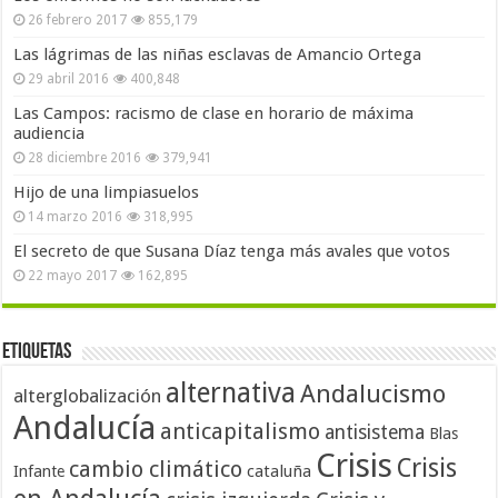
26 febrero 2017
855,179
Las lágrimas de las niñas esclavas de Amancio Ortega
29 abril 2016
400,848
Las Campos: racismo de clase en horario de máxima
audiencia
28 diciembre 2016
379,941
Hijo de una limpiasuelos
14 marzo 2016
318,995
El secreto de que Susana Díaz tenga más avales que votos
22 mayo 2017
162,895
Etiquetas
alternativa
Andalucismo
alterglobalización
Andalucía
anticapitalismo
antisistema
Blas
Crisis
Crisis
cambio climático
cataluña
Infante