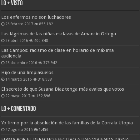
Lo + Visto
Los enfermos no son luchadores
26 febrero 2017
855,182
Las lágrimas de las niñas esclavas de Amancio Ortega
29 abril 2016
400,848
Las Campos: racismo de clase en horario de máxima
audiencia
28 diciembre 2016
379,942
Hijo de una limpiasuelos
14 marzo 2016
318,998
El secreto de que Susana Díaz tenga más avales que votos
22 mayo 2017
162,896
Lo + Comentado
Yo firmo por la absolución de las familias de la Corrala Utopía
27 agosto 2015
1.456
FIRMA POR EL DERECHO EFECTIVO A UNA VIVIENDA DIGNA