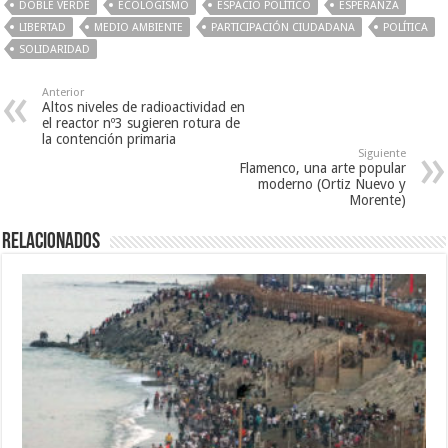
DOBLE VERDE
ECOLOGISMO
ESPACIO POLÍTICO
ESPERANZA
LIBERTAD
MEDIO AMBIENTE
PARTICIPACIÓN CIUDADANA
POLÍTICA
SOLIDARIDAD
Anterior
Altos niveles de radioactividad en
el reactor nº3 sugieren rotura de
la contención primaria
Siguiente
Flamenco, una arte popular
moderno (Ortiz Nuevo y
Morente)
Relacionados