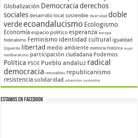
Democracia
derechos
Globalización
doble
sociales
desarrollo local sostenible
diversidad
ecoandalucismo
verde
Ecologismo
Economía
esperanza
espacio político
europa
identidad cultural
Feminismo
igualdad
federalismo
libertad
medio ambiente
memoria histórica
Izquierda
mujer
participación ciudadana
Podemos
neoliberalismo
radical
Política
Pueblo andaluz
PSOE
democracia
republicanismo
renovables
resistencia
solidaridad
urbanismo sostenible
Estamos en Facebook