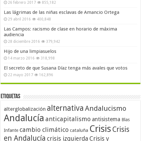
26 febrero 2017
855,182
Las lágrimas de las niñas esclavas de Amancio Ortega
29 abril 2016
400,848
Las Campos: racismo de clase en horario de máxima
audiencia
28 diciembre 2016
379,942
Hijo de una limpiasuelos
14 marzo 2016
318,998
El secreto de que Susana Díaz tenga más avales que votos
22 mayo 2017
162,896
Etiquetas
alternativa
Andalucismo
alterglobalización
Andalucía
anticapitalismo
antisistema
Blas
Crisis
Crisis
cambio climático
cataluña
Infante
en Andalucía
crisis izquierda
Crisis y