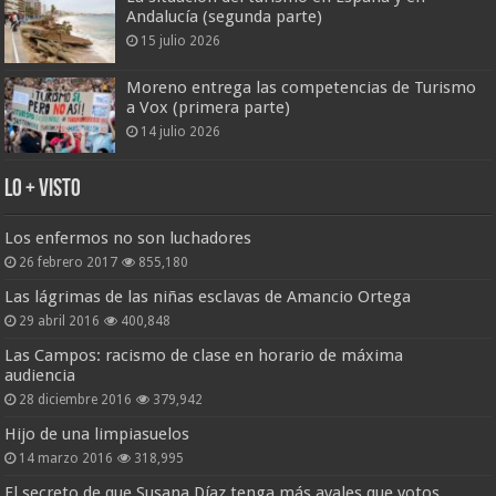
Andalucía (segunda parte)
15 julio 2026
Moreno entrega las competencias de Turismo
a Vox (primera parte)
14 julio 2026
Lo + Visto
Los enfermos no son luchadores
26 febrero 2017
855,180
Las lágrimas de las niñas esclavas de Amancio Ortega
29 abril 2016
400,848
Las Campos: racismo de clase en horario de máxima
audiencia
28 diciembre 2016
379,942
Hijo de una limpiasuelos
14 marzo 2016
318,995
El secreto de que Susana Díaz tenga más avales que votos