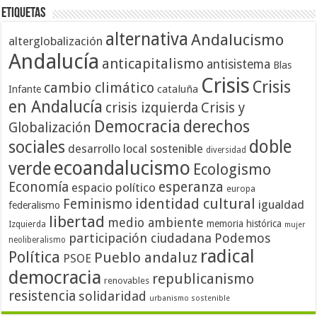
Etiquetas
alternativa
Andalucismo
alterglobalización
Andalucía
anticapitalismo
antisistema
Blas
Crisis
Crisis
cambio climático
cataluña
Infante
en Andalucía
crisis izquierda
Crisis y
Democracia
derechos
Globalización
doble
sociales
desarrollo local sostenible
diversidad
ecoandalucismo
verde
Ecologismo
Economía
esperanza
espacio político
europa
identidad cultural
Feminismo
igualdad
federalismo
libertad
medio ambiente
memoria histórica
Izquierda
mujer
participación ciudadana
Podemos
neoliberalismo
radical
Política
Pueblo andaluz
PSOE
democracia
republicanismo
renovables
resistencia
solidaridad
urbanismo sostenible