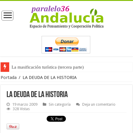
La masificación turística (tercera parte)
La opinión pública ante las próximas elecciones generales
Portada
/
LA DEUDA DE LA HISTORIA
LA DEUDA DE LA HISTORIA
19 marzo 2009
Sin categoría
Deja un comentario
328 Vistas