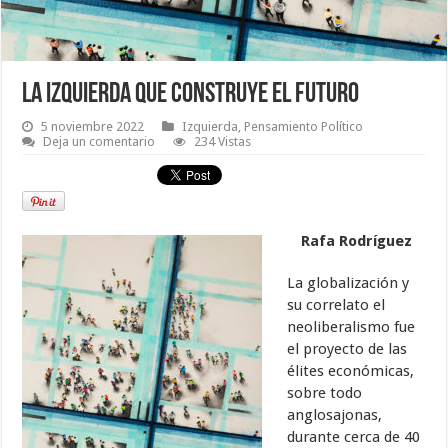
La izquierda que construye el futuro
5 noviembre 2022
Izquierda
,
Pensamiento Político
Deja un comentario
234 Vistas
Rafa Rodríguez
La globalización y
su correlato el
neoliberalismo fue
el proyecto de las
élites económicas,
sobre todo
anglosajonas,
durante cerca de 40