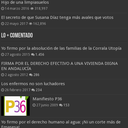
Hijo de una limpiasuelos
14 marzo 2016
318,997
El secreto de que Susana Díaz tenga más avales que votos
22 mayo 2017
162,896
Lo + Comentado
Yo firmo por la absolución de las familias de la Corrala Utopía
27 agosto 2015
1.456
FIRMA POR EL DERECHO EFECTIVO A UNA VIVIENDA DIGNA
EN ANDALUCÍA
2 agosto 2012
286
Los enfermos no son luchadores
26 febrero 2017
234
Manifiesto P36
27 junio 2009
153
Yo firmo por el derecho humano al agua: ¡Ni un corte más de
Emasesa!