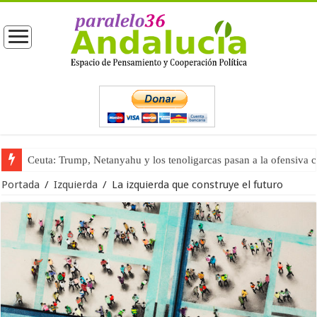
Ceuta: Trump, Netanyahu y los tenoligarcas pasan a la ofensiva 
La masificación turística (tercera parte)
Portada
/
Izquierda
/
La izquierda que construye el futuro