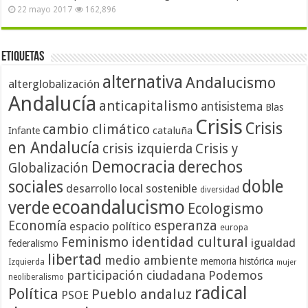
22 mayo 2017
162,896
Etiquetas
alternativa
Andalucismo
alterglobalización
Andalucía
anticapitalismo
antisistema
Blas
Crisis
Crisis
cambio climático
cataluña
Infante
en Andalucía
crisis izquierda
Crisis y
Democracia
derechos
Globalización
doble
sociales
desarrollo local sostenible
diversidad
ecoandalucismo
verde
Ecologismo
Economía
esperanza
espacio político
europa
identidad cultural
Feminismo
igualdad
federalismo
libertad
medio ambiente
memoria histórica
Izquierda
mujer
participación ciudadana
Podemos
neoliberalismo
radical
Política
Pueblo andaluz
PSOE