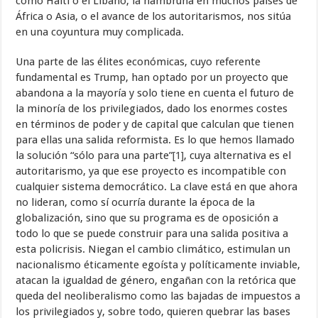
como Haití o el Líbano, la hambruna en muchos países de
África o Asia, o el avance de los autoritarismos, nos sitúa
en una coyuntura muy complicada.
Una parte de las élites económicas, cuyo referente
fundamental es Trump, han optado por un proyecto que
abandona a la mayoría y solo tiene en cuenta el futuro de
la minoría de los privilegiados, dado los enormes costes
en términos de poder y de capital que calculan que tienen
para ellas una salida reformista. Es lo que hemos llamado
la solución “sólo para una parte”
[1]
, cuya alternativa es el
autoritarismo, ya que ese proyecto es incompatible con
cualquier sistema democrático. La clave está en que ahora
no lideran, como sí ocurría durante la época de la
globalización, sino que su programa es de oposición a
todo lo que se puede construir para una salida positiva a
esta policrisis. Niegan el cambio climático, estimulan un
nacionalismo éticamente egoísta y políticamente inviable,
atacan la igualdad de género, engañan con la retórica que
queda del neoliberalismo como las bajadas de impuestos a
los privilegiados y, sobre todo, quieren quebrar las bases