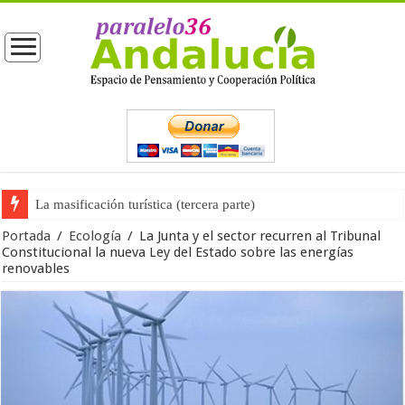
La masificación turística (tercera parte)
La opinión pública ante las próximas elecciones generales
Portada
/
Ecología
/
La Junta y el sector recurren al Tribunal
Constitucional la nueva Ley del Estado sobre las energías
renovables