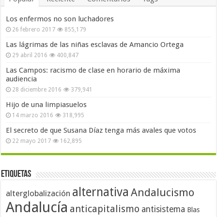
Los enfermos no son luchadores
26 febrero 2017
855,179
Las lágrimas de las niñas esclavas de Amancio Ortega
29 abril 2016
400,847
Las Campos: racismo de clase en horario de máxima
audiencia
28 diciembre 2016
379,941
Hijo de una limpiasuelos
14 marzo 2016
318,995
El secreto de que Susana Díaz tenga más avales que votos
22 mayo 2017
162,895
Etiquetas
alternativa
Andalucismo
alterglobalización
Andalucía
anticapitalismo
antisistema
Blas