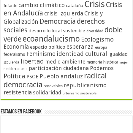
Crisis
Crisis
cambio climático
cataluña
Infante
en Andalucía
crisis izquierda
Crisis y
Democracia
derechos
Globalización
doble
sociales
desarrollo local sostenible
diversidad
ecoandalucismo
verde
Ecologismo
Economía
esperanza
espacio político
europa
identidad cultural
Feminismo
igualdad
federalismo
libertad
medio ambiente
memoria histórica
Izquierda
mujer
participación ciudadana
Podemos
neoliberalismo
radical
Política
Pueblo andaluz
PSOE
democracia
republicanismo
renovables
resistencia
solidaridad
urbanismo sostenible
Estamos en Facebook