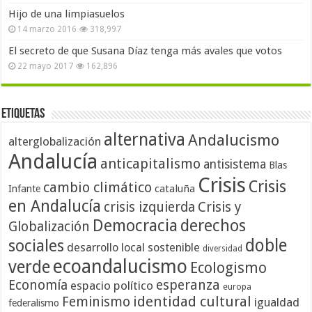
Hijo de una limpiasuelos
14 marzo 2016
318,997
El secreto de que Susana Díaz tenga más avales que votos
22 mayo 2017
162,896
Etiquetas
alternativa
Andalucismo
alterglobalización
Andalucía
anticapitalismo
antisistema
Blas
Crisis
Crisis
cambio climático
cataluña
Infante
en Andalucía
crisis izquierda
Crisis y
Democracia
derechos
Globalización
doble
sociales
desarrollo local sostenible
diversidad
ecoandalucismo
verde
Ecologismo
Economía
esperanza
espacio político
europa
identidad cultural
Feminismo
igualdad
federalismo