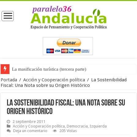
La masificación turística (tercera parte)
La opinión pública ante las próximas elecciones generales
Portada
/
Acción y Cooperación política
/
La Sostenibilidad
Fiscal: Una Nota sobre su Origen Histórico
La Sostenibilidad Fiscal: Una Nota sobre su
Origen Histórico
2 septiembre 2011
Acción y Cooperación política
,
Democracia
,
Izquierda
Deja un comentario
205 Vistas