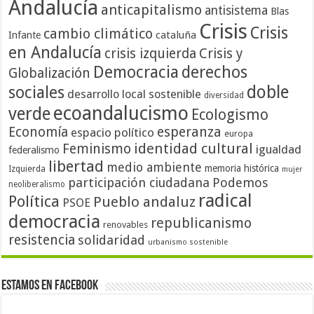
Andalucía
anticapitalismo
antisistema
Blas
Crisis
Crisis
cambio climático
cataluña
Infante
en Andalucía
crisis izquierda
Crisis y
Democracia
derechos
Globalización
doble
sociales
desarrollo local sostenible
diversidad
ecoandalucismo
verde
Ecologismo
Economía
esperanza
espacio político
europa
identidad cultural
Feminismo
igualdad
federalismo
libertad
medio ambiente
memoria histórica
Izquierda
mujer
participación ciudadana
Podemos
neoliberalismo
radical
Política
Pueblo andaluz
PSOE
democracia
republicanismo
renovables
resistencia
solidaridad
urbanismo sostenible
Estamos en Facebook