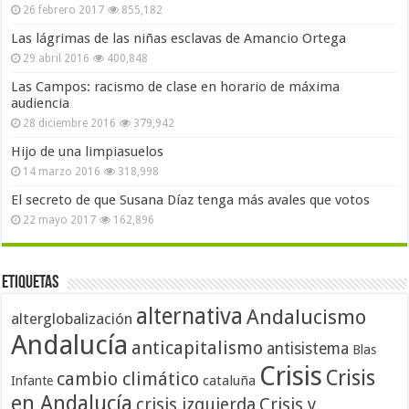
26 febrero 2017
855,182
Las lágrimas de las niñas esclavas de Amancio Ortega
29 abril 2016
400,848
Las Campos: racismo de clase en horario de máxima
audiencia
28 diciembre 2016
379,942
Hijo de una limpiasuelos
14 marzo 2016
318,998
El secreto de que Susana Díaz tenga más avales que votos
22 mayo 2017
162,896
Etiquetas
alternativa
Andalucismo
alterglobalización
Andalucía
anticapitalismo
antisistema
Blas
Crisis
Crisis
cambio climático
cataluña
Infante
en Andalucía
crisis izquierda
Crisis y