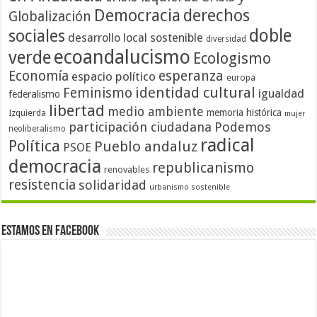
Democracia
derechos
Globalización
doble
sociales
desarrollo local sostenible
diversidad
ecoandalucismo
verde
Ecologismo
Economía
esperanza
espacio político
europa
identidad cultural
Feminismo
igualdad
federalismo
libertad
medio ambiente
memoria histórica
Izquierda
mujer
participación ciudadana
Podemos
neoliberalismo
radical
Política
Pueblo andaluz
PSOE
democracia
republicanismo
renovables
resistencia
solidaridad
urbanismo sostenible
Estamos en Facebook