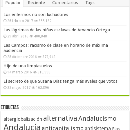
Popular
Reciente
Comentarios
Tags
Los enfermos no son luchadores
26 febrero 2017
855,182
Las lágrimas de las niñas esclavas de Amancio Ortega
29 abril 2016
400,848
Las Campos: racismo de clase en horario de máxima
audiencia
28 diciembre 2016
379,942
Hijo de una limpiasuelos
14 marzo 2016
318,998
El secreto de que Susana Díaz tenga más avales que votos
22 mayo 2017
162,896
Etiquetas
alternativa
Andalucismo
alterglobalización
Andalucía
anticapitalismo
antisistema
Blas