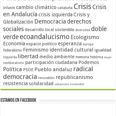
Crisis
Crisis
cambio climático
cataluña
Infante
en Andalucía
crisis izquierda
Crisis y
Democracia
derechos
Globalización
doble
sociales
desarrollo local sostenible
diversidad
ecoandalucismo
verde
Ecologismo
Economía
esperanza
espacio político
europa
identidad cultural
Feminismo
igualdad
federalismo
libertad
medio ambiente
memoria histórica
Izquierda
mujer
participación ciudadana
Podemos
neoliberalismo
radical
Política
Pueblo andaluz
PSOE
democracia
republicanismo
renovables
resistencia
solidaridad
urbanismo sostenible
Estamos en Facebook