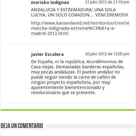
morisko indignao
21 julio 2012 de 21:10 pm
ANDALUCIA Y EXTREMADURA: UNA SOLA
LUCHA, UN SOLO CORAZON… VENCEREMOS!!!
http://www.kaosenlared.net/territorios/t/extrem
marcha-indignada-extreme%C3%B1a-a-
madrid-2012.html
javier Escalera
20 julio 2012 de 12:05 pm
De España, ni la república. Acordémomos de
Casa viejas. Demasiadas banderas españolas,
muy pocas andaluzas. El pueblo andaluz no
puede seguir siendo la carne de cañón de
ningún proyecto españolista, por muy
aparentemente bienintencionado y
revolucionario que se presente.
Deja un comentario