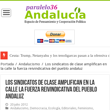
Ceuta: Trump, Netanyahu y los tenoligarcas pasan a la ofensiva 
La masificación turística (tercera parte)
Portada
/
Andalucismo
/
Los sindicatos de clase amplifican en
la calle la fuerza reivindicativa del pueblo andaluz
Los sindicatos de clase amplifican en la
calle la fuerza reivindicativa del pueblo
andaluz
20 julio 2012
Andalucismo
,
Democracia
,
Ecología
,
Editoriales
,
Feminismo
,