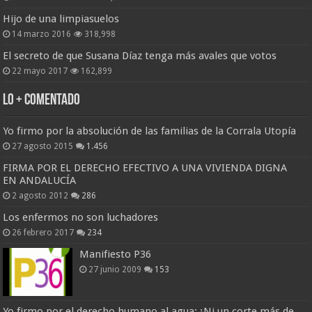
Hijo de una limpiasuelos
14 marzo 2016
318,998
El secreto de que Susana Díaz tenga más avales que votos
22 mayo 2017
162,899
Lo + Comentado
Yo firmo por la absolución de las familias de la Corrala Utopía
27 agosto 2015
1.456
FIRMA POR EL DERECHO EFECTIVO A UNA VIVIENDA DIGNA
EN ANDALUCÍA
2 agosto 2012
286
Los enfermos no son luchadores
26 febrero 2017
234
Manifiesto P36
27 junio 2009
153
Yo firmo por el derecho humano al agua: ¡Ni un corte más de