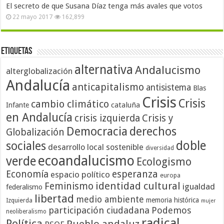
El secreto de que Susana Díaz tenga más avales que votos
22 mayo 2017
162,899
Etiquetas
alternativa
Andalucismo
alterglobalización
Andalucía
anticapitalismo
antisistema
Blas
Crisis
Crisis
cambio climático
cataluña
Infante
en Andalucía
crisis izquierda
Crisis y
Democracia
derechos
Globalización
doble
sociales
desarrollo local sostenible
diversidad
ecoandalucismo
verde
Ecologismo
Economía
esperanza
espacio político
europa
identidad cultural
Feminismo
igualdad
federalismo
libertad
medio ambiente
memoria histórica
Izquierda
mujer
participación ciudadana
Podemos
neoliberalismo
radical
Política
Pueblo andaluz