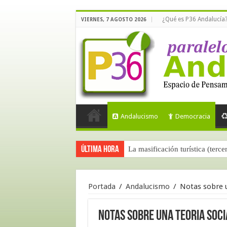
¿Qué es P36 Andalucía
VIERNES, 7 AGOSTO 2026
Andalucismo
Democracia
Última hora
La masificación turística (terce
Portada
/
Andalucismo
/
Notas sobre un
Notas sobre una teoria socia