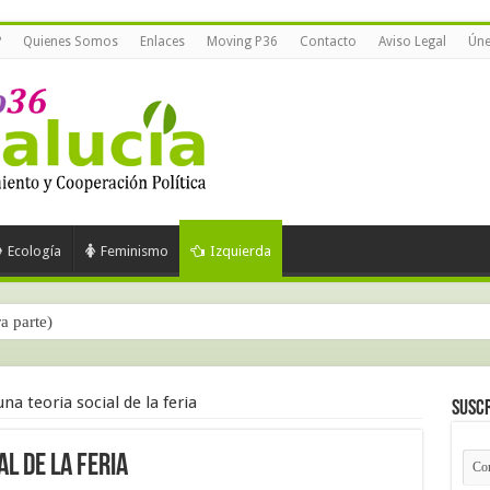
?
Quienes Somos
Enlaces
Moving P36
Contacto
Aviso Legal
Úne
Ecología
Feminismo
Izquierda
ra parte)
a teoria social de la feria
Suscr
l de la feria