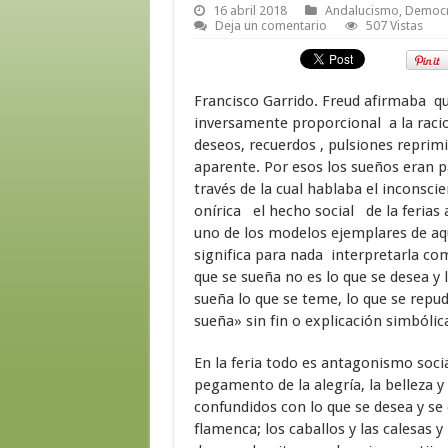
16 abril 2018
Andalucismo
,
Democr
Deja un comentario
507 Vistas
Francisco Garrido. Freud afirmaba q
inversamente proporcional a la racion
deseos, recuerdos , pulsiones reprim
aparente. Por esos los sueños eran p
través de la cual hablaba el inconsc
onírica el hecho social de la ferias 
uno de los modelos ejemplares de aqu
significa para nada interpretarla co
que se sueña no es lo que se desea y 
sueña lo que se teme, lo que se repud
sueña» sin fin o explicación simbólic
En la feria todo es antagonismo soc
pegamento de la alegría, la belleza y
confundidos con lo que se desea y se q
flamenca; los caballos y las calesas y