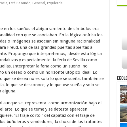
acia
,
Está Pasando
,
General
,
Izquierda
ue en los sueños el abigarramiento de símbolos era
alidad con que se asociaban. En la lógica onírica los
idas o imágenes se asocian sin ninguna racionalidad
ara Freud, una de las grandes puertas abiertas a
iente. Propongo que interpretemos, desde esta lógica
andaluzas y especialmente la feria de Sevilla como
ellas. Interpretar la feria como un sueño no
mo un deseo o como un horizonte utópico ideal. Lo
Ecol
lo que se desea no es solo lo que se sueña, también se
ia, lo que se desconoce, y lo que «se sueña y solo se
a alguna.
ial aunque se representa como armonización bajo el
 el arte. Lo que se teme y se detesta aparecen
uiere. “El traje corto “ del capataz con el traje de
 los buñoleros y vendedores; la choza de los tratantes