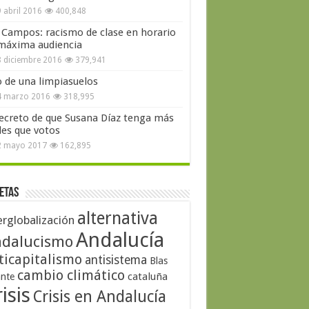
 abril 2016
400,848
 Campos: racismo de clase en horario
máxima audiencia
 diciembre 2016
379,941
o de una limpiasuelos
4 marzo 2016
318,995
secreto de que Susana Díaz tenga más
les que votos
2 mayo 2017
162,895
etas
alternativa
erglobalización
Andalucía
dalucismo
ticapitalismo
antisistema
Blas
cambio climático
cataluña
ante
isis
Crisis en Andalucía