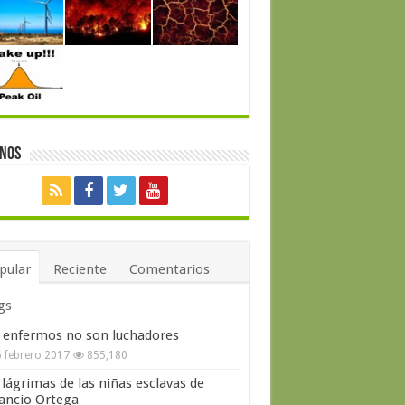
enos
pular
Reciente
Comentarios
gs
 enfermos no son luchadores
 febrero 2017
855,180
 lágrimas de las niñas esclavas de
ncio Ortega