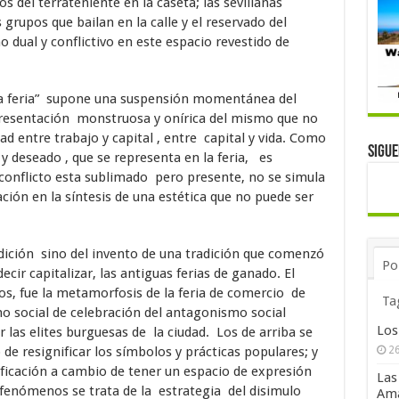
os del terrateniente en la caseta; las sevillanas
s grupos que bailan en la calle y el reservado del
no dual y conflictivo en este espacio revestido de
e la feria” supone una suspensión momentánea del
presentación monstruosa y onírica del mismo que no
d entre trabajo y capital , entre capital y vida. Como
Sigu
 y deseado , que se representa en la feria, es
 conflicto esta sublimado pero presente, no se simula
ción en la síntesis de una estética que no puede ser
adición sino del invento de una tradición que comenzó
Po
ecir capitalizar, las antiguas ferias de ganado. El
s, fue la metamorfosis de la feria de comercio de
Ta
 social de celebración del antagonismo social
Los
 las elites burguesas de la ciudad. Los de arriba se
de resignificar los símbolos y prácticas populares; y
26
ificación a cambio de tener un espacio de expresión
Las
fenómenos se trata de la estrategia del disimulo
Ama