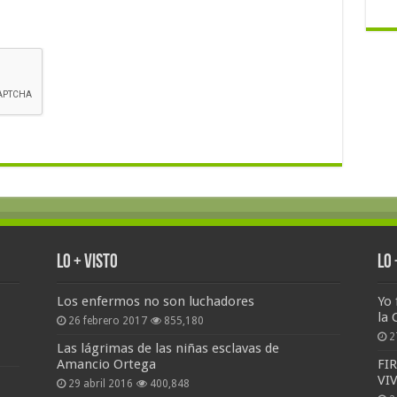
Lo + Visto
Lo
Los enfermos no son luchadores
Yo 
la 
26 febrero 2017
855,180
2
Las lágrimas de las niñas esclavas de
Amancio Ortega
FI
VI
29 abril 2016
400,848