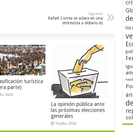
cri
Gl
Siguiente
de
Rafael Correa se aclara en una
entrevista a eldiario.es
loc
ve
Ec
pol
Fe
igu
am
neol
sificación turística
Po
era parte)
an
ulio 2026
d
La opinión pública ante
las próximas elecciones
re
generales
so
16 julio 2026