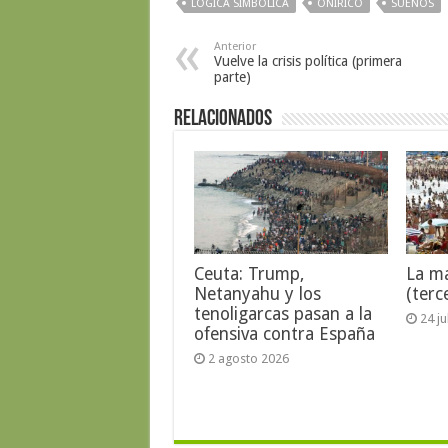
LÓGICA SIMBÓLICA
ONÍRICO
SUEÑOS
Anterior
Vuelve la crisis política (primera
parte)
Relacionados
Ceuta: Trump,
La ma
Netanyahu y los
(terc
tenoligarcas pasan a la
24 j
ofensiva contra España
2 agosto 2026