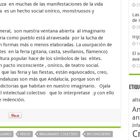
luza en muchas de las manifestaciones de la vida
29
ia es un hecho social onírico, monstruosos y
Las
de 
28
general, son nuestra ventana abierta al imaginario
Hij
oria como pueblo está atravesada por la lucha de
1
 en formas más o menos elaboradas. La usurpación de
tes en la feria (gitana, casta, sevillanos, flamenco)
El 
ltura popular hace de los símbolos de las elites.
ava
un pacto inconsciente , onírico, de teatro social.
2
e las feria y las fiestas, están equivocados, creo,
andaluzas son más que Andalucía, porque son el
dictorias que habitan en nuestro imaginario. Ojala
Etiqu
intelectual colectivo que lo interpretase .y con ello
alt
 redención.
An
an
Inf
Cr
PULARES
FREUD
IMAGINARIO COLECTIVO
INCONSCIENTE