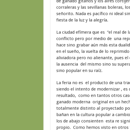
de ganado gitanos y los aires cortijer
corraleras y las sevillanas boleras, lo
señorito. Nada es pacífico ni ideal si
fiesta de la luz y la alegría.
La ciudad efímera que es “el real d
conflicto pero por medio de una re
hace sino grabar aún más esta dualida
en el sueño, la vuelta de lo reprimido
aliviadora pero no alienante, pues el
la ausencia del mismo sino su supera
sino popular en su raíz.
La feria no es el producto de una tr
siendo el intento de modernizar , es d
resultado, como en tantos otros caso
ganado moderna original en un hecho
totalmente distinto al proyectado por
bañan en la cultura popular a cambio 
los de abajo consienten esta re sign
propio. Como hemos visto en otros 