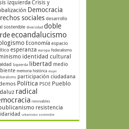
sis izquierda
Crisis y
Democracia
obalización
rechos sociales
desarrollo
doble
al sostenible
diversidad
ecoandalucismo
rde
ologismo
Economía
espacio
esperanza
ítico
federalismo
europa
identidad cultural
minismo
libertad
medio
aldad
Izquierda
biente
memoria histórica
mujer
participación ciudadana
iberalismo
Política
Pueblo
demos
PSOE
radical
daluz
emocracia
renovables
publicanismo
resistencia
lidaridad
urbanismo sostenible