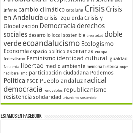
Blas
Crisis
Crisis
cambio climático
cataluña
Infante
en Andalucía
crisis izquierda
Crisis y
Democracia
derechos
Globalización
doble
sociales
desarrollo local sostenible
diversidad
ecoandalucismo
verde
Ecologismo
Economía
esperanza
espacio político
europa
identidad cultural
Feminismo
igualdad
federalismo
libertad
medio ambiente
memoria histórica
Izquierda
mujer
participación ciudadana
Podemos
neoliberalismo
radical
Política
Pueblo andaluz
PSOE
democracia
republicanismo
renovables
resistencia
solidaridad
urbanismo sostenible
Estamos en Facebook