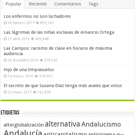
Popular
Reciente
Comentarios
Tags
Los enfermos no son luchadores
26 febrero 2017
855,182
Las lágrimas de las niñas esclavas de Amancio Ortega
29 abril 2016
400,848
Las Campos: racismo de clase en horario de máxima
audiencia
28 diciembre 2016
379,942
Hijo de una limpiasuelos
14 marzo 2016
318,997
El secreto de que Susana Díaz tenga más avales que votos
22 mayo 2017
162,896
Etiquetas
alternativa
Andalucismo
alterglobalización
Andalucía
anticapitalismo
antisistema