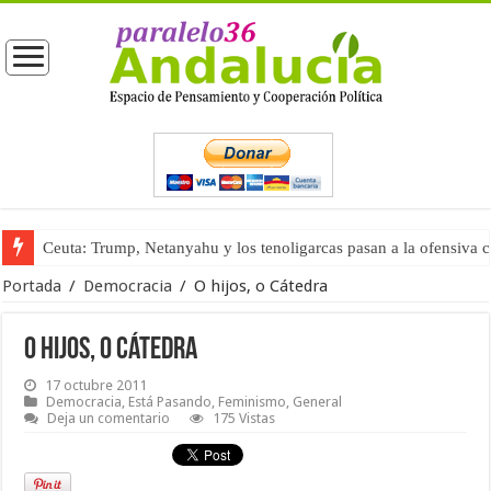
Ceuta: Trump, Netanyahu y los tenoligarcas pasan a la ofensiva 
La masificación turística (tercera parte)
Portada
/
Democracia
/
O hijos, o Cátedra
O hijos, o Cátedra
17 octubre 2011
Democracia
,
Está Pasando
,
Feminismo
,
General
Deja un comentario
175 Vistas