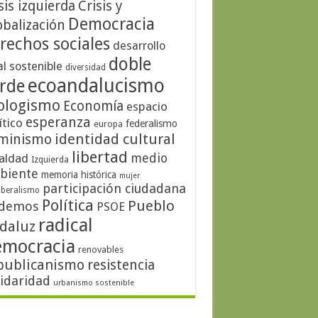
sis izquierda
Crisis y
Democracia
obalización
rechos sociales
desarrollo
doble
al sostenible
diversidad
ecoandalucismo
rde
ologismo
Economía
espacio
esperanza
ítico
federalismo
europa
identidad cultural
minismo
libertad
medio
aldad
Izquierda
biente
memoria histórica
mujer
participación ciudadana
iberalismo
Política
Pueblo
demos
PSOE
radical
daluz
emocracia
renovables
publicanismo
resistencia
lidaridad
urbanismo sostenible