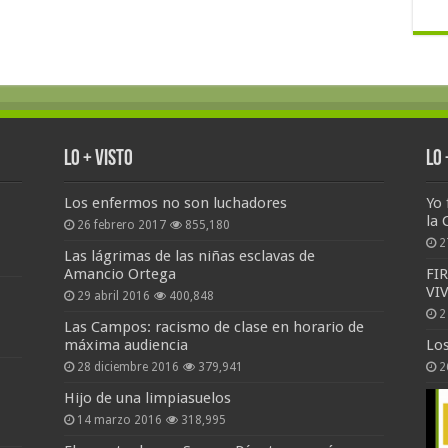
Lo + Visto
Lo
Los enfermos no son luchadores
Yo 
la 
26 febrero 2017
855,180
2
Las lágrimas de las niñas esclavas de
Amancio Ortega
FI
VI
29 abril 2016
400,848
2
Las Campos: racismo de clase en horario de
máxima audiencia
Lo
28 diciembre 2016
379,941
2
Hijo de una limpiasuelos
14 marzo 2016
318,995