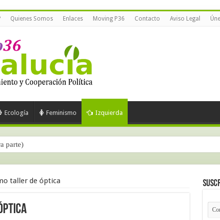
?
Quienes Somos
Enlaces
Moving P36
Contacto
Aviso Legal
Úne
Ecología
Feminismo
Izquierda
ra parte)
o taller de óptica
Suscr
óptica