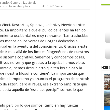
asando
,
General
,
Izquierda
 como taller de óptica
1,761 Vistas
a Vinci, Descartes, Spinoza, Leibniz y Newton entre
e. La importancia que el pulido de lentes ha tenido
samiento occidental es muy relevante. “Las traslúcidas
esas manos en los versos de Borges dedicados a
tral en la aventura del conocimiento. Gracias a este
e ir mas allá de los límites filogenéticos de nuestros
tro sistema cognitivo. Sabemos y conocemos cosas,
tivos no ven y que gracias a la óptica hemos visto.
Ecol
oracio, hemos descubierto que “en los cielos y la
ue nuestra filosofía contiene”. La importancia que
adie, el empirismo ya anunció el programa de control;
go de razón, pero al revés, ese extraño empirista que
o decía aquello de “esse est percipi”; somos lo que
itido percibir lo que somos, también hay fuerzas