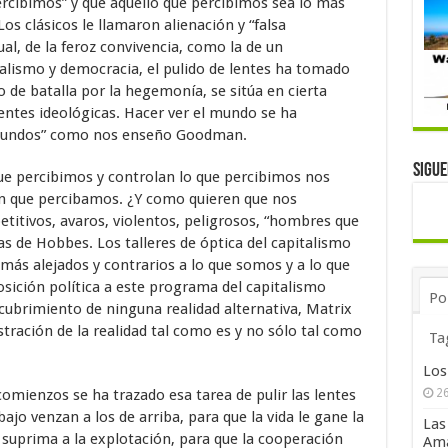
cibimos” y que aquello que percibimos sea lo más
os clásicos le llamaron alienación y “falsa
ual, de la feroz convivencia, como la de un
alismo y democracia, el pulido de lentes ha tomado
o de batalla por la hegemonía, se sitúa en cierta
lentes ideológicas. Hacer ver el mundo se ha
 mundos” como nos enseño Goodman.
Sigu
ue percibimos y controlan lo que percibimos nos
n que percibamos. ¿Y como quieren que nos
itivos, avaros, violentos, peligrosos, “hombres que
s de Hobbes. Los talleres de óptica del capitalismo
más alejados y contrarios a lo que somos y a lo que
sición política a este programa del capitalismo
Po
cubrimiento de ninguna realidad alternativa, Matrix
stración de la realidad tal como es y no sólo tal como
Ta
Los
comienzos se ha trazado esa tarea de pulir las lentes
26
ajo venzan a los de arriba, para que la vida le gane la
Las
jo suprima a la explotación, para que la cooperación
Ama