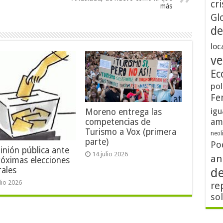
cri
más
Gl
de
loc
ve
Ec
pol
Fe
igu
Moreno entrega las
am
competencias de
Turismo a Vox (primera
neol
parte)
Po
inión pública ante
14 julio 2026
an
róximas elecciones
rales
d
ulio 2026
re
so