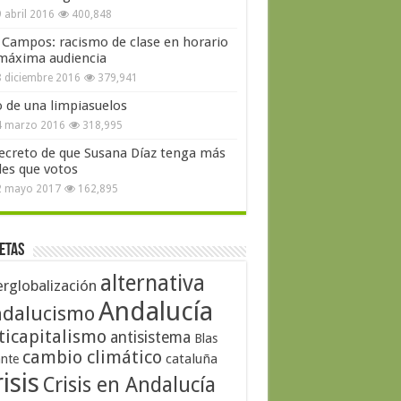
 abril 2016
400,848
 Campos: racismo de clase en horario
máxima audiencia
 diciembre 2016
379,941
o de una limpiasuelos
4 marzo 2016
318,995
secreto de que Susana Díaz tenga más
les que votos
2 mayo 2017
162,895
etas
alternativa
erglobalización
Andalucía
dalucismo
ticapitalismo
antisistema
Blas
cambio climático
cataluña
ante
isis
Crisis en Andalucía