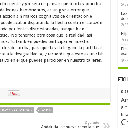
n frecuente y grosera de pensar que teoría y práctica
29
de leones hambrientos, es un grave error que
Las
acción sin marcos cognitivos de orientación e
de 
y puede acabar disparando la flecha contra el corazón
28
ada por lentes distorsionadas, aunque bien
Hij
caso. No tenemos otra cosa que la realidad, así
1
amos. Tu también puedes participar en nuestro
a los de arriba, para que la vida le gane la partida al
El 
te a la desigualdad. A, y recuerda, que este es un club
ava
ivo en el que puedes participar en nuestro talleres,
2
Etiqu
alt
An
an
MARCOS COGNITIVOS
ÓPTICA
Inf
Cr
Siguiente
Andalucía, de nuevo como la que