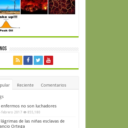
enos
pular
Reciente
Comentarios
gs
 enfermos no son luchadores
 febrero 2017
855,180
 lágrimas de las niñas esclavas de
ncio Ortega