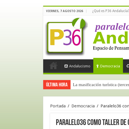
¿Qué es P36 Andalucía
VIERNES, 7 AGOSTO 2026
Andalucismo
Democracia
Última hora
La masificación turística (terce
Portada
/
Democracia
/
Paralelo36 com
Paralelo36 como taller de 