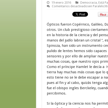
19 enero 2016
Democracia
,
Está P
Comentarios desactivados
en Paralelo36
Ópticos fueron Copérnico, Galileo, D
otros. Un club prestigioso ciertament
en la historia de la ciencia y del pen
manos del judío labran un cristal ”, 
Spinoza, han sido un instrumento cen
pulido de lentes hemos sido capaces d
sensores y por ello de ampliar nues
muchas cosas, que nuestro ojos primi
Como el príncipe Hamlet le decía a H
tierra hay muchas más cosas que lo q
esto tiene no se le debe escapar a n
pues al fin y al cabo, quizás tenga al
fue el obispo ingles Berckeley, cuand
percibimos.
Si la óptica y la ciencia nos ha perm