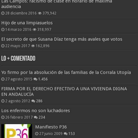
Las Campos: racismo de clase en horario de máxima
audiencia
28 diciembre 2016
379,942
Hijo de una limpiasuelos
14 marzo 2016
318,997
El secreto de que Susana Díaz tenga más avales que votos
22 mayo 2017
162,896
Lo + Comentado
Yo firmo por la absolución de las familias de la Corrala Utopía
27 agosto 2015
1.456
FIRMA POR EL DERECHO EFECTIVO A UNA VIVIENDA DIGNA
EN ANDALUCÍA
2 agosto 2012
286
Los enfermos no son luchadores
26 febrero 2017
234
Manifiesto P36
27 junio 2009
153