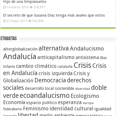
Hijo de una limpiasuelos
14 marzo 2016
318,997
El secreto de que Susana Díaz tenga más avales que votos
22 mayo 2017
162,896
Etiquetas
alternativa
Andalucismo
alterglobalización
Andalucía
anticapitalismo
antisistema
Blas
Crisis
Crisis
cambio climático
cataluña
Infante
en Andalucía
crisis izquierda
Crisis y
Democracia
derechos
Globalización
doble
sociales
desarrollo local sostenible
diversidad
ecoandalucismo
verde
Ecologismo
Economía
esperanza
espacio político
europa
identidad cultural
Feminismo
igualdad
federalismo
libertad
medio ambiente
memoria histórica
Izquierda