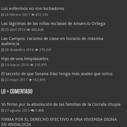
Los enfermos no son luchadores
26 febrero 2017
855,180
Las lágrimas de las niñas esclavas de Amancio Ortega
29 abril 2016
400,848
Las Campos: racismo de clase en horario de máxima
audiencia
28 diciembre 2016
379,941
Hijo de una limpiasuelos
14 marzo 2016
318,995
El secreto de que Susana Díaz tenga más avales que votos
22 mayo 2017
162,895
Lo + Comentado
Yo firmo por la absolución de las familias de la Corrala Utopía
27 agosto 2015
1.456
FIRMA POR EL DERECHO EFECTIVO A UNA VIVIENDA DIGNA
EN ANDALUCÍA