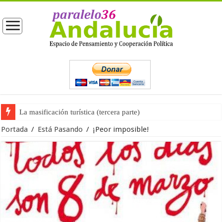
La masificación turística (tercera parte)
La opinión pública ante las próximas elecciones generales
Portada
/
Está Pasando
/
¡Peor imposible!