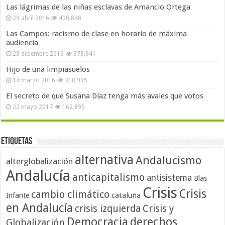
Las lágrimas de las niñas esclavas de Amancio Ortega
29 abril 2016
400,848
Las Campos: racismo de clase en horario de máxima
audiencia
28 diciembre 2016
379,941
Hijo de una limpiasuelos
14 marzo 2016
318,995
El secreto de que Susana Díaz tenga más avales que votos
22 mayo 2017
162,895
Etiquetas
alternativa
Andalucismo
alterglobalización
Andalucía
anticapitalismo
antisistema
Blas
Crisis
Crisis
cambio climático
cataluña
Infante
en Andalucía
crisis izquierda
Crisis y
Democracia
derechos
Globalización