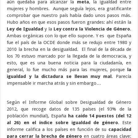
aún quedaba para alcanzar la
meta
, la igualdad entre
mujeres y hombres. Aunque seguía lejos, era gratificante
comprobar que nuestro país había dado unos pasos más.
Hubo años en que esos pasos fueron grandes: ahí están la
Ley de Igualdad
y la
Ley contra la Violencia de Género
.
Ambas orgánicas con lo que ello supone. Y es que España
fue el país de la OCDE donde más se redujo entre 1980 y
2010 la brecha en la desigualdad. El final de la década de
los 70 estuvo marcado por la llegada de la democracia, y
esto, que es una buena noticia para la ciudadanía, en
general, lo fue mucho más para las mujeres, porque
la
igualdad y la dictadura se llevan muy mal
. Parecía
impensable ir marcha atrás y sin embargo…
Según el Informe Global sobre Desigualdad de Género
2012, que recoge datos de 135 países (el 93% de la
población mundial), España
ha caído 14 puestos (del 12
al 26) en el índice sobre igualdad de género
. Este
informe califica a los países en función de su
capacidad
para cerrar la brecha de género
en cuatro áreas clave: