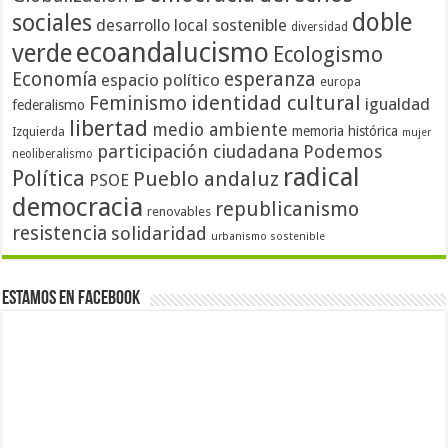
doble
sociales
desarrollo local sostenible
diversidad
ecoandalucismo
verde
Ecologismo
Economía
esperanza
espacio político
europa
identidad cultural
Feminismo
igualdad
federalismo
libertad
medio ambiente
memoria histórica
Izquierda
mujer
participación ciudadana
Podemos
neoliberalismo
radical
Política
Pueblo andaluz
PSOE
democracia
republicanismo
renovables
resistencia
solidaridad
urbanismo sostenible
Estamos en Facebook