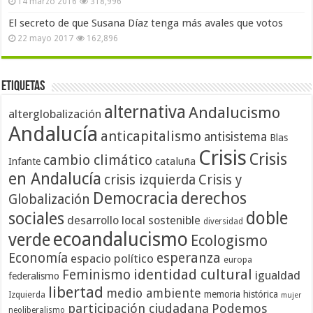
14 marzo 2016
318,996
El secreto de que Susana Díaz tenga más avales que votos
22 mayo 2017
162,896
Etiquetas
alternativa
Andalucismo
alterglobalización
Andalucía
anticapitalismo
antisistema
Blas
Crisis
Crisis
cambio climático
cataluña
Infante
en Andalucía
crisis izquierda
Crisis y
Democracia
derechos
Globalización
doble
sociales
desarrollo local sostenible
diversidad
ecoandalucismo
verde
Ecologismo
Economía
esperanza
espacio político
europa
identidad cultural
Feminismo
igualdad
federalismo
libertad
medio ambiente
memoria histórica
Izquierda
mujer
participación ciudadana
Podemos
neoliberalismo