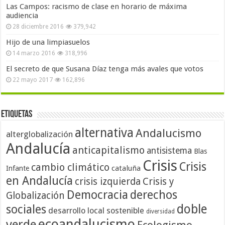
Las Campos: racismo de clase en horario de máxima
audiencia
28 diciembre 2016
379,942
Hijo de una limpiasuelos
14 marzo 2016
318,996
El secreto de que Susana Díaz tenga más avales que votos
22 mayo 2017
162,896
Etiquetas
alternativa
Andalucismo
alterglobalización
Andalucía
anticapitalismo
antisistema
Blas
Crisis
Crisis
cambio climático
cataluña
Infante
en Andalucía
crisis izquierda
Crisis y
Democracia
derechos
Globalización
doble
sociales
desarrollo local sostenible
diversidad
ecoandalucismo
verde