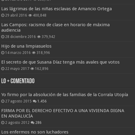
Las lágrimas de las niñas esclavas de Amancio Ortega
29 abril 2016
400,848
Las Campos: racismo de clase en horario de máxima
audiencia
28 diciembre 2016
379,942
Hijo de una limpiasuelos
14 marzo 2016
318,996
El secreto de que Susana Díaz tenga más avales que votos
22 mayo 2017
162,896
Lo + Comentado
Yo firmo por la absolución de las familias de la Corrala Utopía
27 agosto 2015
1.456
FIRMA POR EL DERECHO EFECTIVO A UNA VIVIENDA DIGNA
EN ANDALUCÍA
2 agosto 2012
286
Los enfermos no son luchadores